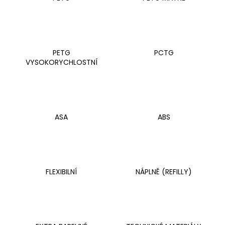
a
j
í
t
PETG
PCTG
?
VYSOKORYCHLOSTNÍ
HLEDAT
ASA
ABS
D
o
FLEXIBILNÍ
NÁPLNĚ (REFILLY)
p
o
r
u