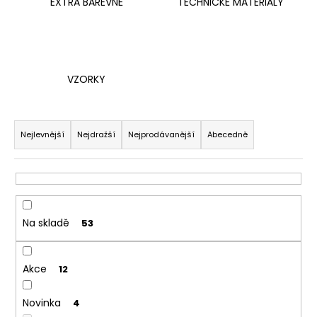
č
EXTRA BAREVNÉ
TECHNICKÉ MATERIÁLY
u
j
e
m
e
VZORKY
Ř
a
Nejlevnější
Nejdražší
Nejprodávanější
Abecedně
z
e
n
í
Na skladě
53
p
r
o
Akce
12
d
u
Novinka
4