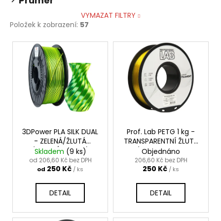
Průměr
VYMAZAT FILTRY
Položek k zobrazení:
57
V
ý
p
i
s
p
r
o
3DPower PLA SILK DUAL
Prof. Lab PETG 1 kg -
- ZELENÁ/ŽLUTÁ
TRANSPARENTNÍ ŽLUTÁ
d
(GREEN/YELLOW)
(TRANSPARENT
Skladem
(9 ks)
Objednáno
u
YELLOW)
od 206,60 Kč bez DPH
206,60 Kč bez DPH
250 Kč
250 Kč
k
od
/ ks
/ ks
t
DETAIL
DETAIL
ů