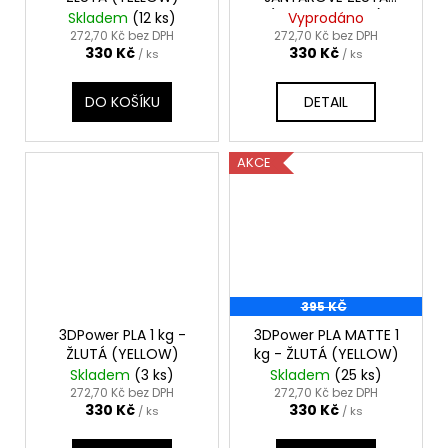
(AMBER YELLOW)
Skladem
(12 ks)
Vyprodáno
272,70 Kč bez DPH
272,70 Kč bez DPH
330 Kč
330 Kč
/ ks
/ ks
DO KOŠÍKU
DETAIL
AKCE
395 KČ
3DPower PLA 1 kg -
3DPower PLA MATTE 1
ŽLUTÁ (YELLOW)
kg - ŽLUTÁ (YELLOW)
Skladem
(3 ks)
Skladem
(25 ks)
272,70 Kč bez DPH
272,70 Kč bez DPH
330 Kč
330 Kč
/ ks
/ ks