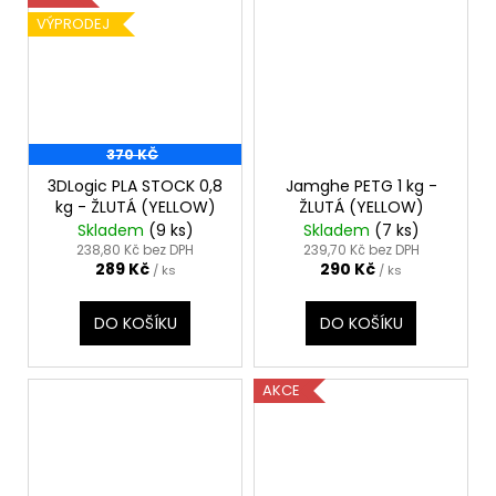
VÝPRODEJ
370 KČ
3DLogic PLA STOCK 0,8
Jamghe PETG 1 kg -
kg - ŽLUTÁ (YELLOW)
ŽLUTÁ (YELLOW)
Skladem
(9 ks)
Skladem
(7 ks)
238,80 Kč bez DPH
239,70 Kč bez DPH
289 Kč
290 Kč
/ ks
/ ks
DO KOŠÍKU
DO KOŠÍKU
AKCE