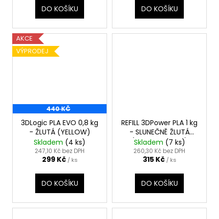
DO KOŠÍKU
DO KOŠÍKU
AKCE
VÝPRODEJ
440 KČ
3DLogic PLA EVO 0,8 kg
REFILL 3DPower PLA 1 kg
- ŽLUTÁ (YELLOW)
- SLUNEČNĚ ŽLUTÁ
(SUNNY YELLOW)
Skladem
(4 ks)
Skladem
(7 ks)
247,10 Kč bez DPH
260,30 Kč bez DPH
299 Kč
315 Kč
/ ks
/ ks
DO KOŠÍKU
DO KOŠÍKU