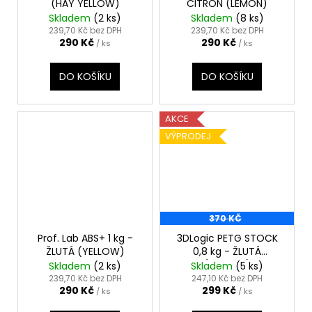
(HAY YELLOW)
CITRON (LEMON)
Skladem
(2 ks)
Skladem
(8 ks)
239,70 Kč bez DPH
239,70 Kč bez DPH
290 Kč
290 Kč
/ ks
/ ks
DO KOŠÍKU
DO KOŠÍKU
AKCE
VÝPRODEJ
370 KČ
Prof. Lab ABS+ 1 kg -
3DLogic PETG STOCK
ŽLUTÁ (YELLOW)
0,8 kg - ŽLUTÁ
(YELLOW)
Skladem
(2 ks)
Skladem
(5 ks)
239,70 Kč bez DPH
247,10 Kč bez DPH
290 Kč
299 Kč
/ ks
/ ks