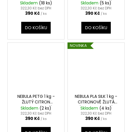
TRANSPARENTNÍ
Skladem
(18 ks)
Skladem
(5 ks)
(YELLOW GOLD)
322,30 Kč bez DPH
322,30 Kč bez DPH
390 Kč
390 Kč
/ ks
/ ks
DO KOŠÍKU
DO KOŠÍKU
NOVINKA
NEBULA PETG 1 kg -
NEBULA PLA SILK 1 kg -
ŽLUTÝ CITRON
CITRONOVĚ ŽLUTÁ
TRANSPARENTNÍ
(LEMON YELLOW)
Skladem
(2 ks)
Skladem
(4 ks)
(YELLOW LEMON)
322,30 Kč bez DPH
322,30 Kč bez DPH
390 Kč
390 Kč
/ ks
/ ks