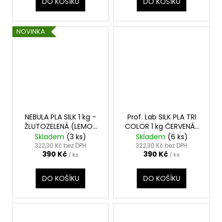
DO KOŠÍKU
DO KOŠÍKU
NOVINKA
NEBULA PLA SILK 1 kg -
Prof. Lab SILK PLA TRI
ŽLUTOZELENÁ (LEMON
COLOR 1 kg ČERVENÁ-
LIME)
ŽLUTÁ-MODRÁ (RED-
Skladem
(3 ks)
Skladem
(6 ks)
YELLOW-BLUE)
322,30 Kč bez DPH
322,30 Kč bez DPH
390 Kč
390 Kč
/ ks
/ ks
DO KOŠÍKU
DO KOŠÍKU