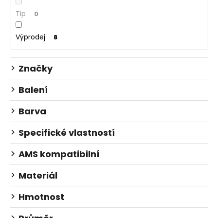
k
t
Tip
0
ů
Výprodej
8
Značky
Balení
Barva
Specifické vlastností
AMS kompatibilní
Materiál
Hmotnost