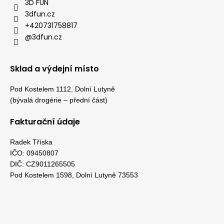
3D FUN
3dfun.cz
+420731758817
@3dfun.cz
Sklad a výdejní místo
Pod Kostelem 1112, Dolní Lutyně
(bývalá drogérie – přední část)
Fakturační údaje
Radek Tříska
IČO: 09450807
DIČ: CZ9011265505
Pod Kostelem 1598, Dolní Lutyně 73553