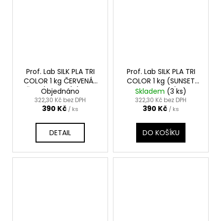
Prof. Lab SILK PLA TRI
Prof. Lab SILK PLA TRI
COLOR 1 kg ČERVENÁ-
COLOR 1 kg (SUNSET
ŽLUTÁ-ZELENÁ (RED-
HORIZON)
Objednáno
Skladem
(3 ks)
YELLOW-GREEN)
322,30 Kč bez DPH
322,30 Kč bez DPH
390 Kč
390 Kč
/ ks
/ ks
DETAIL
DO KOŠÍKU