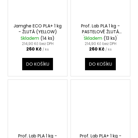
Jamghe ECO PLA+ 1 kg
Prof. Lab PLA 1 kg -
- ŽLUTÁ (YELLOW)
PASTELOVĚ ŽLUTÁ
(PASTEL YELLOW)
Skladem
(14 ks)
Skladem
(13 ks)
214,90 Kč bez DPH
214,90 Kč bez DPH
260 Kč
260 Kč
/ ks
/ ks
DO KOŠÍKU
DO KOŠÍKU
Prof. Lab PLA 1 kg -
Prof. Lab PLA+ 1 kg -