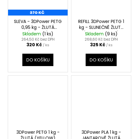
370 KČ
SLEVA - 3DPower PETG
REFILL 3DPower PETG 1
0,95 kg - ŽLUTÁ
kg - SLUNEČNĚ ŽLUTÁ
(YELLOW)
(SUNNY YELLOW)
Skladem
(1 ks)
Skladem
(9 ks)
264,50 Kč bez DPH
268,60 Kč bez DPH
320 Kč
325 Kč
/ ks
/ ks
DO KOŠÍKU
DO KOŠÍKU
3DPower PETG 1 kg -
3DPower PLA 1 kg -
ŽLUTÁ (YELLOW)
JANTAROVĚ ŽLUTÁ