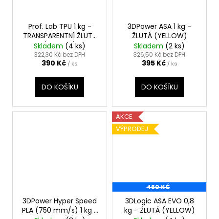
Prof. Lab TPU 1 kg -
3DPower ASA 1 kg -
TRANSPARENTNÍ ŽLUTÁ
ŽLUTÁ (YELLOW)
(YELLOW)
Skladem
(4 ks)
Skladem
(2 ks)
322,30 Kč bez DPH
326,50 Kč bez DPH
390 Kč
395 Kč
/ ks
/ ks
DO KOŠÍKU
DO KOŠÍKU
AKCE
VÝPRODEJ
460 KČ
3DPower Hyper Speed
3DLogic ASA EVO 0,8
PLA (750 mm/s) 1 kg -
kg - ŽLUTÁ (YELLOW)