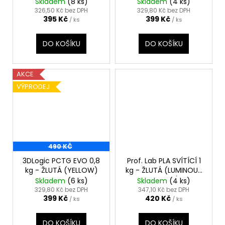
JANTAROVĚ ŽLUTÁ
Skladem
(8 ks)
Skladem
(4 ks)
(AMBER YELLOW)
326,50 Kč bez DPH
329,80 Kč bez DPH
395 Kč
399 Kč
/ ks
/ ks
DO KOŠÍKU
DO KOŠÍKU
AKCE
VÝPRODEJ
490 KČ
3DLogic PCTG EVO 0,8
Prof. Lab PLA SVÍTÍCÍ 1
kg - ŽLUTÁ (YELLOW)
kg - ŽLUTÁ (LUMINOUS
YELLOW)
Skladem
(6 ks)
Skladem
(4 ks)
329,80 Kč bez DPH
347,10 Kč bez DPH
399 Kč
420 Kč
/ ks
/ ks
DO KOŠÍKU
DO KOŠÍKU