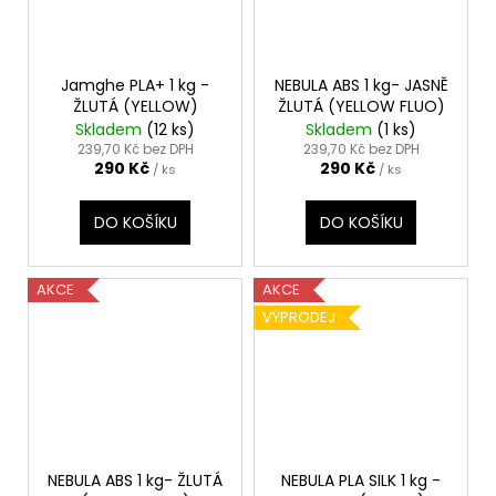
Jamghe PLA+ 1 kg -
NEBULA ABS 1 kg- JASNĚ
ŽLUTÁ (YELLOW)
ŽLUTÁ (YELLOW FLUO)
Skladem
(12 ks)
Skladem
(1 ks)
239,70 Kč bez DPH
239,70 Kč bez DPH
290 Kč
290 Kč
/ ks
/ ks
DO KOŠÍKU
DO KOŠÍKU
AKCE
AKCE
VÝPRODEJ
NEBULA ABS 1 kg- ŽLUTÁ
NEBULA PLA SILK 1 kg -