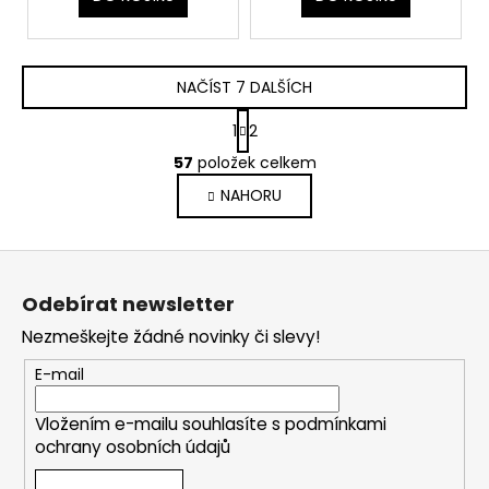
NAČÍST 7 DALŠÍCH
S
1
2
t
O
r
57
položek celkem
v
á
NAHORU
l
n
k
á
o
d
Z
v
a
á
á
c
Odebírat newsletter
n
p
í
í
Nezmeškejte žádné novinky či slevy!
p
a
r
t
E-mail
v
í
k
Vložením e-mailu souhlasíte s
podmínkami
y
ochrany osobních údajů
v
ý