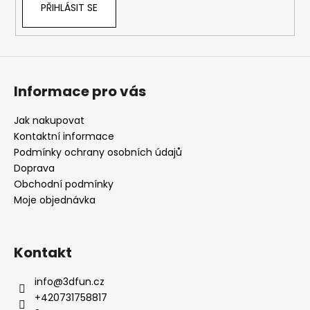
PŘIHLÁSIT SE
p
i
s
u
Informace pro vás
Jak nakupovat
Kontaktní informace
Podmínky ochrany osobních údajů
Doprava
Obchodní podmínky
Moje objednávka
Kontakt
info
@
3dfun.cz
+420731758817