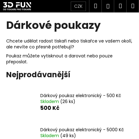
K
Přejít
Hledat
Náku
M
Přihlášen
CZK
na
o
obsah
Zpět
Zpět
košík
š
Dárkové poukazy
í
C
k
o
Chcete udělat radost tiskaři nebo tiskařce ve vašem okolí,
ale nevíte co přesně potřebují?
p
Poukaz můžete vytisknout a darovat nebo pouze
o
přeposlat.
t
ř
Nejprodávanější
e
b
Dárkový poukaz elektronický - 500 Kč
u
Skladem
(26 ks)
j
500 Kč
e
t
e
Dárkový poukaz elektronický - 5000 Kč
Skladem
(49 ks)
n