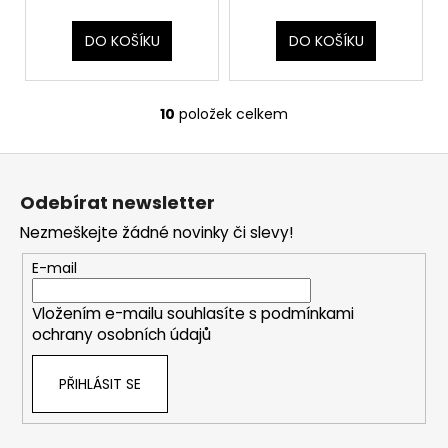
DO KOŠÍKU
DO KOŠÍKU
10
položek celkem
O
v
Z
l
á
á
Odebírat newsletter
d
p
a
Nezmeškejte žádné novinky či slevy!
a
c
t
E-mail
í
í
p
Vložením e-mailu souhlasíte s
podmínkami
r
ochrany osobních údajů
v
k
PŘIHLÁSIT SE
y
v
ý