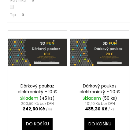
č
Novinka
0
k
u
j
t
Tip
0
e
ů
m
V
e
ý
p
i
s
p
r
o
Dárkový poukaz
Dárkový poukaz
elektronický - 10 €
elektronický - 20 €
d
Skladem
(45 ks)
Skladem
(50 ks)
u
200,50 Kč bez DPH
401,10 Kč bez DPH
242,60 Kč
485,30 Kč
k
/ ks
/ ks
t
DO KOŠÍKU
DO KOŠÍKU
ů