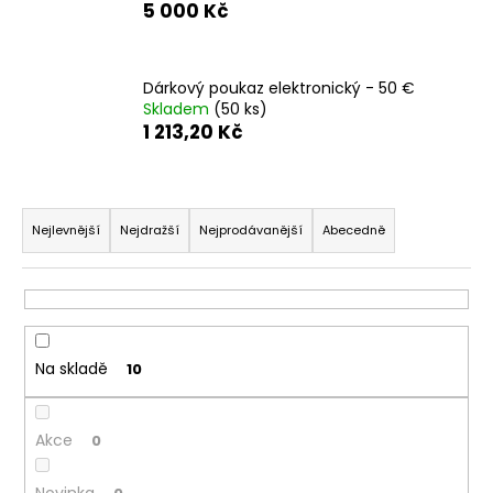
5 000 Kč
a
j
í
Dárkový poukaz elektronický - 50 €
t
Skladem
(50 ks)
1 213,20 Kč
?
Ř
a
Nejlevnější
Nejdražší
Nejprodávanější
Abecedně
HLEDAT
z
e
n
í
D
Na skladě
10
p
o
p
r
o
o
Akce
0
r
d
u
u