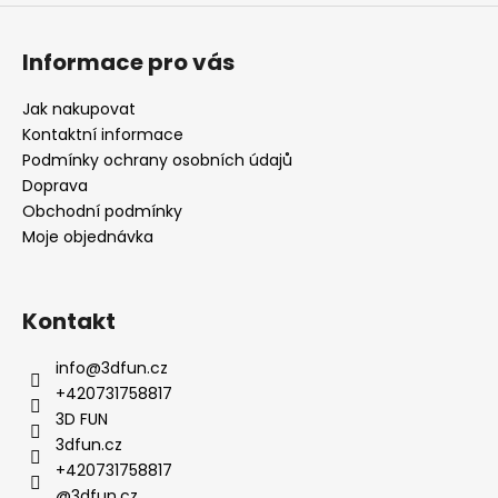
p
i
s
Informace pro vás
u
Jak nakupovat
Kontaktní informace
Podmínky ochrany osobních údajů
Doprava
Obchodní podmínky
Moje objednávka
Kontakt
info
@
3dfun.cz
+420731758817
3D FUN
3dfun.cz
+420731758817
@3dfun.cz