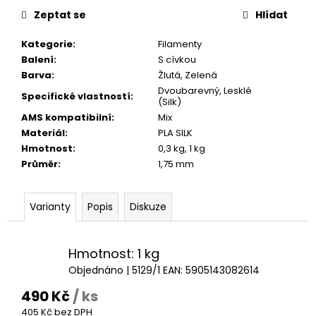
č
cena:
Zeptat se
Hlídat
u
j
Kategorie
:
Filamenty
e
Balení
:
S cívkou
m
Barva
:
Žlutá
,
Zelená
e
Dvoubarevný
,
Lesklé
Specifické vlastností
:
(Silk)
AMS kompatibilní
:
Mix
Materiál
:
PLA SILK
Hmotnost
:
0,3 kg
,
1 kg
Průměr
:
1,75 mm
Varianty
Popis
Diskuze
Hmotnost: 1 kg
Objednáno
| 5129/1
EAN:
5905143082614
490 Kč
/ ks
405 Kč bez DPH