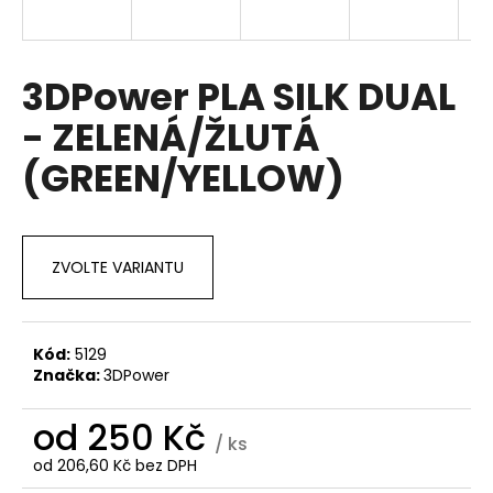
a
j
í
3DPower PLA SILK DUAL
t
- ZELENÁ/ŽLUTÁ
?
(GREEN/YELLOW)
HLEDAT
ZVOLTE VARIANTU
D
Kód:
5129
o
Značka:
3DPower
p
o
od
250 Kč
/ ks
r
od
206,60 Kč
bez DPH
u
Měrná