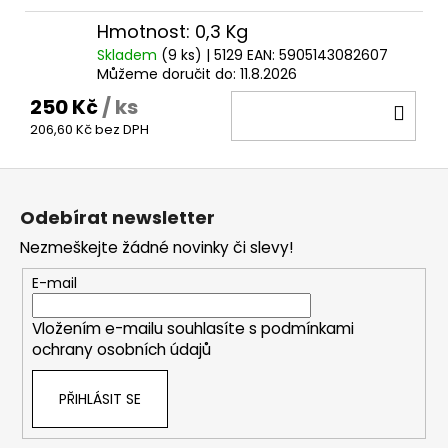
Hmotnost: 0,3 Kg
Skladem
(9 ks)
| 5129
EAN:
5905143082607
Můžeme doručit do:
11.8.2026
250 Kč
/ ks
DO
206,60 Kč bez DPH
KOŠ
Z
á
Odebírat newsletter
p
Nezmeškejte žádné novinky či slevy!
a
t
E-mail
í
Vložením e-mailu souhlasíte s
podmínkami
ochrany osobních údajů
PŘIHLÁSIT SE