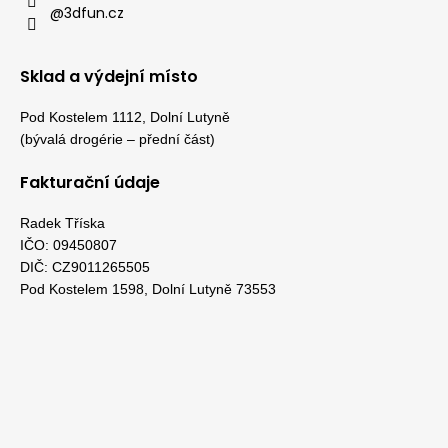
@3dfun.cz
Sklad a výdejní místo
Pod Kostelem 1112, Dolní Lutyně
(bývalá drogérie – přední část)
Fakturační údaje
Radek Tříska
IČO: 09450807
DIČ: CZ9011265505
Pod Kostelem 1598, Dolní Lutyně 73553