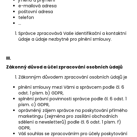
č
e-mailová adresa
u
poštovní adresa
j
telefon
e
…
m
Správce zpracovává Vaše identifikační a kontaktní
e
údaje a údaje nezbytné pro plnění smlouvy.
III.
Zákonný důvod a účel zpracování osobních údajů
Zákonným důvodem zpracování osobních údajů je
plnění smlouvy mezi Vámi a správcem podle čl. 6
odst. 1 písm. b) GDPR,
splnění právní povinnosti správce podle čl. 6 odst. 1
písm. c) GDPR,
oprávněný zájem správce na poskytování přímého
marketingu (zejména pro zasílání obchodních
sdělení a newsletterů) podle čl. 6 odst. 1 písm. f)
GDPR,
Váš souhlas se zpracováním pro účely poskytování