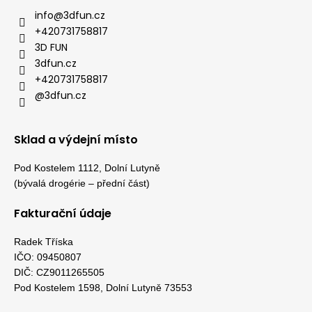
info
@
3dfun.cz
+420731758817
3D FUN
3dfun.cz
+420731758817
@3dfun.cz
Sklad a výdejní místo
Pod Kostelem 1112, Dolní Lutyně
(bývalá drogérie – přední část)
Fakturační údaje
Radek Tříska
IČO: 09450807
DIČ: CZ9011265505
Pod Kostelem 1598, Dolní Lutyně 73553