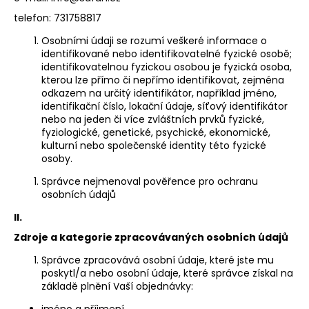
a
telefon: 731758817
j
Osobními údaji se rozumí veškeré informace o
í
identifikované nebo identifikovatelné fyzické osobě;
identifikovatelnou fyzickou osobou je fyzická osoba,
t
kterou lze přímo či nepřímo identifikovat, zejména
?
odkazem na určitý identifikátor, například jméno,
identifikační číslo, lokační údaje, síťový identifikátor
nebo na jeden či více zvláštních prvků fyzické,
fyziologické, genetické, psychické, ekonomické,
kulturní nebo společenské identity této fyzické
osoby.
HLEDAT
Správce nejmenoval pověřence pro ochranu
osobních údajů
II.
D
o
Zdroje a kategorie zpracovávaných osobních údajů
p
Správce zpracovává osobní údaje, které jste mu
o
poskytl/a nebo osobní údaje, které správce získal na
r
základě plnění Vaší objednávky:
u
jméno a příjmení