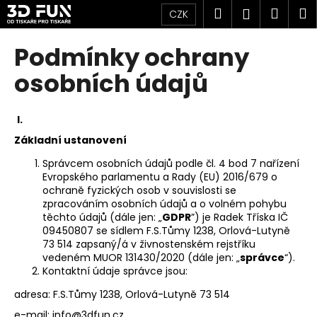
K
Přejít
Hledat
Náku
M
Přihlášen
CZK
na
o
obsah
Zpět
Zpět
košík
š
Podmínky ochrany
í
C
osobních údajů
k
o
p
I.
o
Základní ustanovení
t
Správcem osobních údajů podle čl. 4 bod 7 nařízení
ř
Evropského parlamentu a Rady (EU) 2016/679 o
e
ochraně fyzických osob v souvislosti se
b
zpracováním osobních údajů a o volném pohybu
těchto údajů (dále jen: „
GDPR
”) je Radek Tříska IČ
u
09450807 se sídlem F.S.Tůmy 1238, Orlová-Lutyně
j
73 514 zapsaný/á v živnostenském rejstříku
e
vedeném MUOR 131430/2020 (dále jen: „
správce
“).
Kontaktní údaje správce jsou:
t
e
adresa: F.S.Tůmy 1238, Orlová-Lutyně 73 514
n
e-mail: info@3dfun.cz