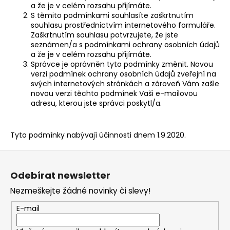
a že je v celém rozsahu přijímáte.
S těmito podmínkami souhlasíte zaškrtnutím
souhlasu prostřednictvím internetového formuláře.
Zaškrtnutím souhlasu potvrzujete, že jste
seznámen/a s podmínkami ochrany osobních údajů
a že je v celém rozsahu přijímáte.
Správce je oprávněn tyto podmínky změnit. Novou
verzi podmínek ochrany osobních údajů zveřejní na
svých internetových stránkách a zároveň Vám zašle
novou verzi těchto podmínek Vaši e-mailovou
adresu, kterou jste správci poskytl/a.
Tyto podmínky nabývají účinnosti dnem 1.9.2020.
Z
á
Odebírat newsletter
p
Nezmeškejte žádné novinky či slevy!
a
t
E-mail
í