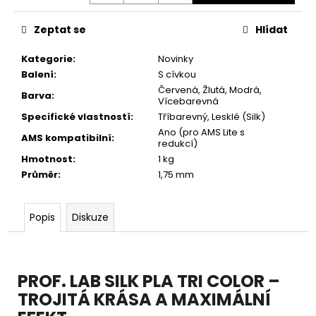
č
u
Zeptat se
Hlídat
j
e
Kategorie
:
Novinky
m
Balení
:
S cívkou
e
Červená
,
Žlutá
,
Modrá
,
Barva
:
Vícebarevná
Specifické vlastností
:
Tříbarevný
,
Lesklé (Silk)
Ano (pro AMS Lite s
AMS kompatibilní
:
redukcí)
Hmotnost
:
1 kg
Průměr
:
1,75 mm
Popis
Diskuze
PROF. LAB SILK PLA TRI COLOR –
TROJITÁ KRÁSA A MAXIMÁLNÍ