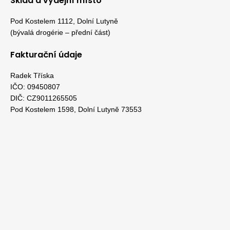
Sklad a výdejní místo
Pod Kostelem 1112, Dolní Lutyně
(bývalá drogérie – přední část)
Fakturační údaje
Radek Tříska
IČO: 09450807
DIČ: CZ9011265505
Pod Kostelem 1598, Dolní Lutyně 73553