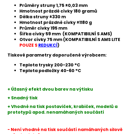
Průměry struny 1,75 ±0,03 mm
Hmotnost prázdé cívky 180 gramů
Délka struny ±330 m
Hmotnost prázdné cívky ±1180 g
Průměr cívky 195 mm
Šířka cívky 59 mm (KOMPATIBILNÍ S AMS)
Otvor cívky 75 mm (KOMPATIBILNÍ S AMS LITE
POUZE S
REDUKCÍ
)
Tiskové parametry doporučené výrobcem:
Teplota trysky 200-230 °C
Teplota podložky 40-60 °C
+ Úžasný efekt dvou barev na výtisku
+ Snadný tisk
+ Vhodné na tisk postaviček, krabiček, modelů a
prototypů apod. nenamáhaných součástí
- Není vhodné na tisk součástí namáhaných silově