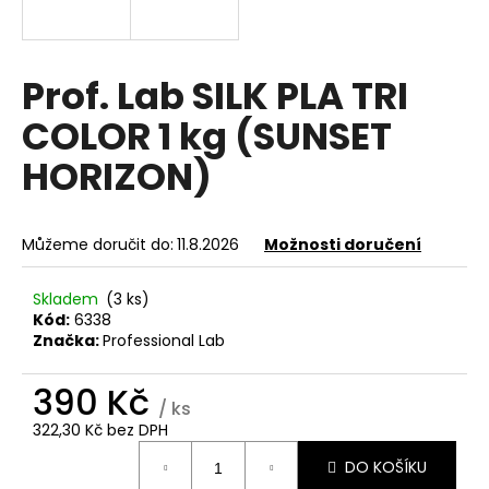
a
j
í
Prof. Lab SILK PLA TRI
t
COLOR 1 kg (SUNSET
?
HORIZON)
Můžeme doručit do:
11.8.2026
Možnosti doručení
HLEDAT
Skladem
(3 ks)
Kód:
6338
Značka:
Professional Lab
D
o
390 Kč
p
/ ks
o
322,30 Kč bez DPH
r
Měrná
u
DO KOŠÍKU
cena: