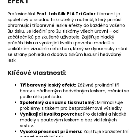
EFEKT
Profesionální
Prof. Lab Silk PLA Tri Color
filament je
spolehlivý a snadno tisknutelný materiál, který přináší
ohromující tříbarevné lesklé efekty do každého vašeho
3D tisku. Je ideální pro 3D tiskárny všech úrovní – od
začátečníků po zkušené uživatele. Zajišťuje hladký
průběh tisku a vynikající kvalitu povrchu modelů s
unikátním vizuálním efektem, který se dynamicky mění
se strany pohledu a dodává tiskům luxusní hedvábný
lesk.
Klíčové vlastnosti:
Tříbarevný lesklý efekt:
Záživné prolínání tří
barev s nádherným hedvábným leskem, měnící se
podle úhlu pohledu.
Spolehlivý a snadno tisknutelný:
Minimalizuje
problémy s tiskem pro bezproblémové výsledky.
Vynikající kvalita povrchu:
Pro detailní a hladké
modely s poutavým leskem a bez viditelných
vrstev.
Vysoká přesnost průměru:
Zajišťuje konzistentní