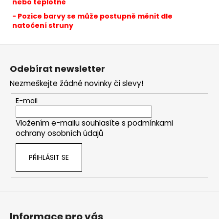
nebo teplotně
- Pozice barvy se může postupně měnit dle
natočení struny
Z
á
Odebírat newsletter
p
Nezmeškejte žádné novinky či slevy!
a
t
E-mail
í
Vložením e-mailu souhlasíte s
podmínkami
ochrany osobních údajů
PŘIHLÁSIT SE
Informace pro vás