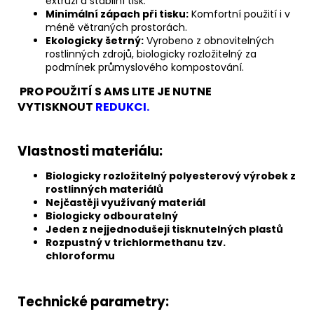
extruzi a stabilní tisk.
Minimální zápach při tisku:
Komfortní použití i v
méně větraných prostorách.
Ekologicky šetrný:
Vyrobeno z obnovitelných
rostlinných zdrojů, biologicky rozložitelný za
podmínek průmyslového kompostování.
PRO POUŽITÍ S AMS LITE JE NUTNE
VYTISKNOUT
REDUKCI.
Vlastnosti materiálu:
Biologicky rozložitelný polyesterový výrobek z
rostlinných materiálů
Nejčastěji využívaný materiál
Biologicky odbouratelný
Jeden z nejjednodušeji tisknutelných plastů
Rozpustný v trichlormethanu tzv.
chloroformu
Technické parametry: