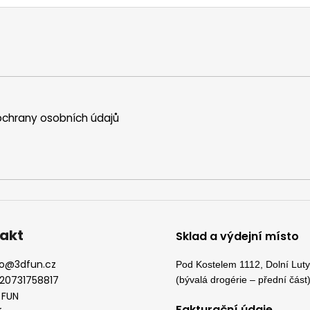
l
á
d
a
c
í
p
r
chrany osobních údajů
v
k
y
v
ý
p
i
s
akt
Sklad a výdejní místo
u
o
@
3dfun.cz
Pod Kostelem 1112, Dolní Lut
20731758817
(bývalá drogérie – přední část
 FUN
Fakturační údaje