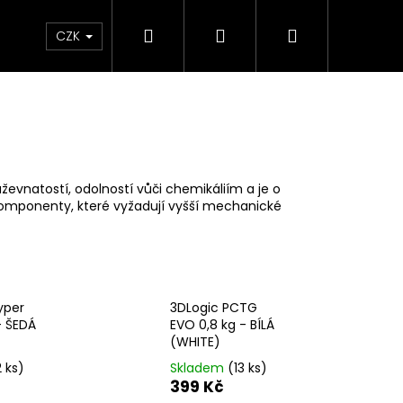
Hledat
Přihlášení
Nákupní
Sleva
Dárkové poukazy
FAQ
CZK
košík
uževnatostí, odolností vůči chemikáliím a je o
 komponenty, které vyžadují vyšší mechanické
yper
3DLogic PCTG
- ŠEDÁ
EVO 0,8 kg - BÍLÁ
(WHITE)
2 ks)
Skladem
(13 ks)
399 Kč