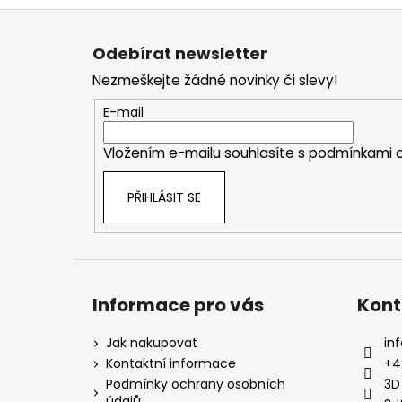
Z
á
Odebírat newsletter
p
Nezmeškejte žádné novinky či slevy!
a
t
E-mail
í
Vložením e-mailu souhlasíte s
podmínkami o
PŘIHLÁSIT SE
Informace pro vás
Kont
Jak nakupovat
inf
Kontaktní informace
+4
Podmínky ochrany osobních
3D
údajů