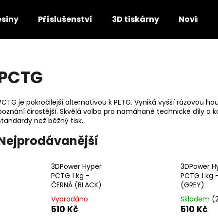
esiny
Příslušenství
3D tiskárny
Novinky
Co potřebujete najít?
PCTG
HLEDAT
PCTG je pokročilejší alternativou k PETG. Vyniká vyšší rázovou ho
poznání čirostější. Skvělá volba pro namáhané technické díly a
standardy než běžný tisk.
Doporučujeme
Nejprodávanější
3DPower Hyper
3DPower H
PCTG 1 kg -
PCTG 1 kg 
ČERNÁ (BLACK)
(GREY)
Vyprodáno
Skladem
(
510 Kč
510 Kč