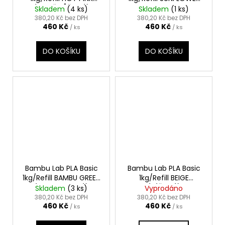
(JASNĚ RŮŽOVÁ)
YELLOW
Skladem
(4 ks)
Skladem
(1 ks)
(SLUNEČNICOVĚ ŽLUTÁ)
380,20 Kč bez DPH
380,20 Kč bez DPH
460 Kč
460 Kč
/ ks
/ ks
DO KOŠÍKU
DO KOŠÍKU
Bambu Lab PLA Basic
Bambu Lab PLA Basic
1kg/Refill BAMBU GREEN
1kg/Refill BEIGE
(BAMBU ZELENÁ)
(BÉŽOVÁ)
Skladem
(3 ks)
Vyprodáno
380,20 Kč bez DPH
380,20 Kč bez DPH
460 Kč
460 Kč
/ ks
/ ks