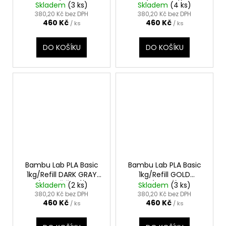
BROWN (KAKAOVA
(AZUROVÁ)
Skladem
(3 ks)
Skladem
(4 ks)
HNĚDÁ)
380,20 Kč bez DPH
380,20 Kč bez DPH
460 Kč
460 Kč
/ ks
/ ks
DO KOŠÍKU
DO KOŠÍKU
Bambu Lab PLA Basic
Bambu Lab PLA Basic
1kg/Refill DARK GRAY
1kg/Refill GOLD
(TMAVĚ ŠEDÁ)
(ZLATÁ)
Skladem
(2 ks)
Skladem
(3 ks)
380,20 Kč bez DPH
380,20 Kč bez DPH
460 Kč
460 Kč
/ ks
/ ks