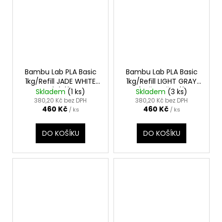
Bambu Lab PLA Basic
Bambu Lab PLA Basic
1kg/Refill JADE WHITE
1kg/Refill LIGHT GRAY
(BÍLÁ)
(SVĚTLE ŠEDÁ)
Skladem
(1 ks)
Skladem
(3 ks)
380,20 Kč bez DPH
380,20 Kč bez DPH
460 Kč
460 Kč
/ ks
/ ks
DO KOŠÍKU
DO KOŠÍKU