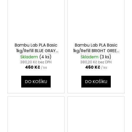
Bambu Lab PLA Basic
Bambu Lab PLA Basic
1kg/Refill BLUE GRAY
1kg/Refill BRIGHT GREEN
(MODRO ŠEDÁ)
(SVĚTLE ZELENÁ)
Skladem
(4 ks)
Skladem
(3 ks)
380,20 Kč bez DPH
380,20 Kč bez DPH
460 Kč
460 Kč
/ ks
/ ks
DO KOŠÍKU
DO KOŠÍKU