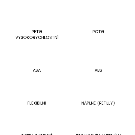
a
j
í
t
PETG
PCTG
?
VYSOKORYCHLOSTNÍ
HLEDAT
ASA
ABS
D
o
FLEXIBILNÍ
NÁPLNĚ (REFILLY)
p
o
r
u