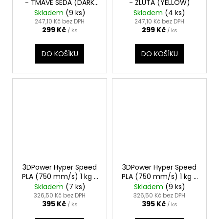
- TMAVĚ ŠEDÁ (DARK
- ŽLUTÁ (YELLOW)
GRAY)
Skladem
(9 ks)
Skladem
(4 ks)
247,10 Kč bez DPH
247,10 Kč bez DPH
299 Kč
299 Kč
/ ks
/ ks
DO KOŠÍKU
DO KOŠÍKU
3DPower Hyper Speed
3DPower Hyper Speed
PLA (750 mm/s) 1 kg -
PLA (750 mm/s) 1 kg -
ČERVENÝ PLAMEN
ČISTĚ BÍLÁ (PURE
Skladem
(7 ks)
Skladem
(9 ks)
(FLAME RED)
WHITE)
326,50 Kč bez DPH
326,50 Kč bez DPH
395 Kč
395 Kč
/ ks
/ ks