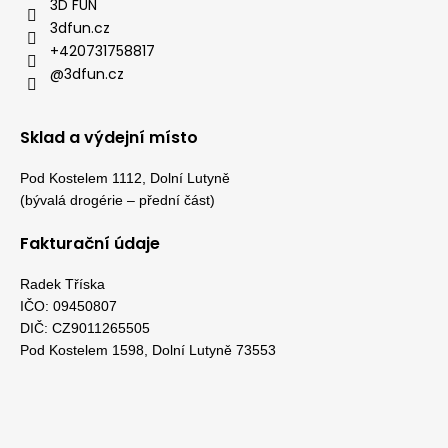
3D FUN
3dfun.cz
+420731758817
@3dfun.cz
Sklad a výdejní místo
Pod Kostelem 1112, Dolní Lutyně
(bývalá drogérie – přední část)
Fakturační údaje
Radek Tříska
IČO: 09450807
DIČ: CZ9011265505
Pod Kostelem 1598, Dolní Lutyně 73553