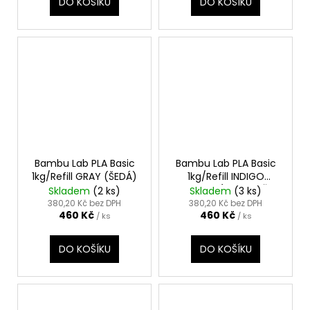
DO KOŠÍKU
DO KOŠÍKU
Bambu Lab PLA Basic
Bambu Lab PLA Basic
1kg/Refill GRAY (ŠEDÁ)
1kg/Refill INDIGO
PURPLE (INDIGOVĚ
Skladem
(2 ks)
Skladem
(3 ks)
FIALOVÁ)
380,20 Kč bez DPH
380,20 Kč bez DPH
460 Kč
460 Kč
/ ks
/ ks
DO KOŠÍKU
DO KOŠÍKU