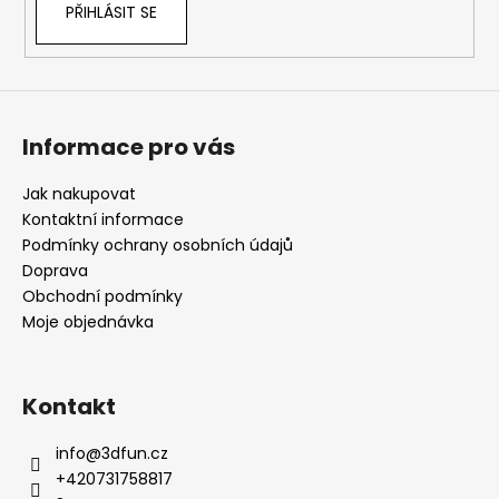
PŘIHLÁSIT SE
p
i
s
u
Informace pro vás
Jak nakupovat
Kontaktní informace
Podmínky ochrany osobních údajů
Doprava
Obchodní podmínky
Moje objednávka
Kontakt
info
@
3dfun.cz
+420731758817