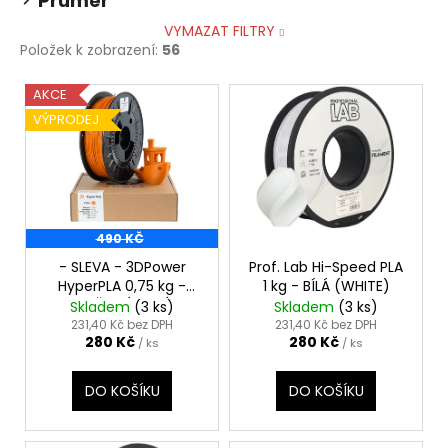
Průměr
VYMAZAT FILTRY
Položek k zobrazení:
56
V
AKCE
ý
VÝPRODEJ
p
i
s
p
490 KČ
r
o
- SLEVA - 3DPower
Prof. Lab Hi-Speed PLA
HyperPLA 0,75 kg -
1 kg - BÍLÁ (WHITE)
d
ORANŽOVÁ PAPÁJA
Skladem
(3 ks)
Skladem
(3 ks)
u
(PAPAYA ORANGE)
231,40 Kč bez DPH
231,40 Kč bez DPH
280 Kč
280 Kč
k
/ ks
/ ks
t
DO KOŠÍKU
DO KOŠÍKU
ů