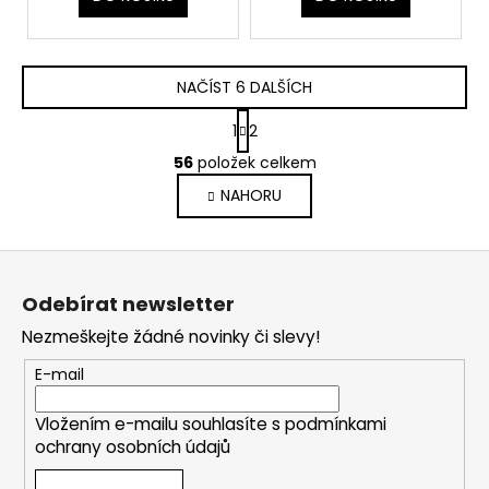
NAČÍST 6 DALŠÍCH
S
1
2
t
O
r
56
položek celkem
v
á
NAHORU
l
n
k
á
o
d
Z
v
a
á
á
c
Odebírat newsletter
n
p
í
í
Nezmeškejte žádné novinky či slevy!
p
a
r
t
E-mail
v
í
k
Vložením e-mailu souhlasíte s
podmínkami
y
ochrany osobních údajů
v
ý