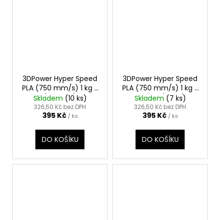
3DPower Hyper Speed
3DPower Hyper Speed
PLA (750 mm/s) 1 kg -
PLA (750 mm/s) 1 kg -
MODRÁ VODA (WATER
ORANŽOVÁ PAPÁJA
Skladem
(10 ks)
Skladem
(7 ks)
BLUE)
(PAPAYA ORANGE)
326,50 Kč bez DPH
326,50 Kč bez DPH
395 Kč
395 Kč
/ ks
/ ks
DO KOŠÍKU
DO KOŠÍKU