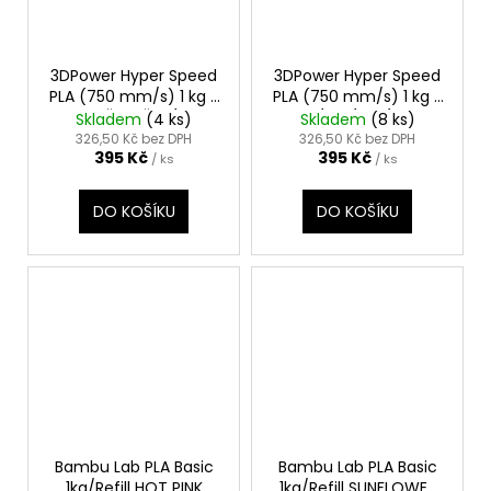
3DPower Hyper Speed
3DPower Hyper Speed
PLA (750 mm/s) 1 kg -
PLA (750 mm/s) 1 kg -
SVĚTLE ŠEDÁ
ZELENÁ TRÁVA (GRASS
Skladem
(4 ks)
Skladem
(8 ks)
(TELEGREY)
GREEN)
326,50 Kč bez DPH
326,50 Kč bez DPH
395 Kč
395 Kč
/ ks
/ ks
DO KOŠÍKU
DO KOŠÍKU
Bambu Lab PLA Basic
Bambu Lab PLA Basic
1kg/Refill HOT PINK
1kg/Refill SUNFLOWER