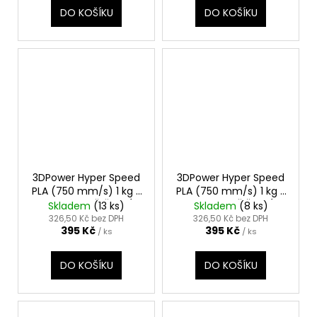
DO KOŠÍKU
DO KOŠÍKU
3DPower Hyper Speed
3DPower Hyper Speed
PLA (750 mm/s) 1 kg -
PLA (750 mm/s) 1 kg -
INKOUSTOVĚ ČERNÁ
JANTAROVĚ ŽLUTÁ
Skladem
(13 ks)
Skladem
(8 ks)
(INK BLACK)
(AMBER YELLOW)
326,50 Kč bez DPH
326,50 Kč bez DPH
395 Kč
395 Kč
/ ks
/ ks
DO KOŠÍKU
DO KOŠÍKU