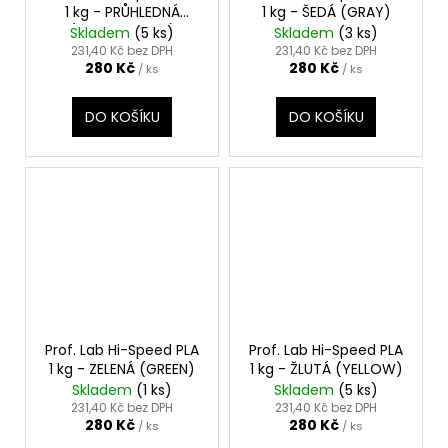
1 kg - PRŮHLEDNÁ
1 kg - ŠEDÁ (GRAY)
(TRANSPARENT)
Skladem
(5 ks)
Skladem
(3 ks)
231,40 Kč bez DPH
231,40 Kč bez DPH
280 Kč
280 Kč
/ ks
/ ks
DO KOŠÍKU
DO KOŠÍKU
Prof. Lab Hi-Speed PLA
Prof. Lab Hi-Speed PLA
1 kg - ZELENÁ (GREEN)
1 kg - ŽLUTÁ (YELLOW)
Skladem
(1 ks)
Skladem
(5 ks)
231,40 Kč bez DPH
231,40 Kč bez DPH
280 Kč
280 Kč
/ ks
/ ks