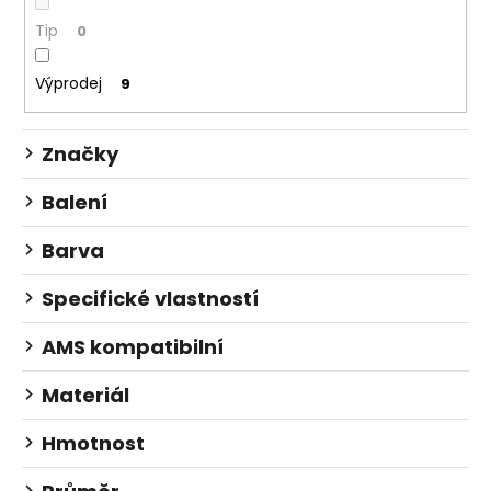
k
t
Tip
0
ů
Výprodej
9
Značky
Balení
Barva
Specifické vlastností
AMS kompatibilní
Materiál
Hmotnost