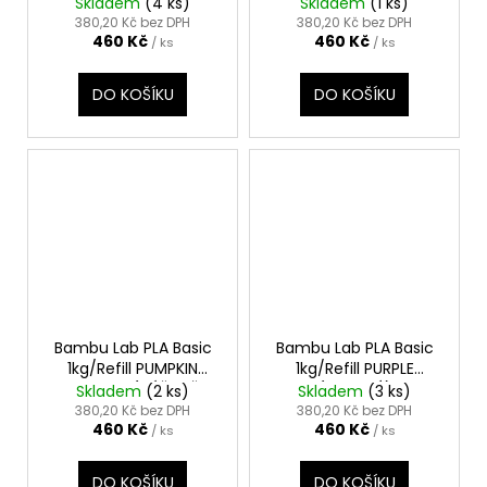
(ORANŽOVÁ)
(RŮŽOVÁ)
Skladem
(4 ks)
Skladem
(1 ks)
380,20 Kč bez DPH
380,20 Kč bez DPH
460 Kč
460 Kč
/ ks
/ ks
DO KOŠÍKU
DO KOŠÍKU
Bambu Lab PLA Basic
Bambu Lab PLA Basic
1kg/Refill PUMPKIN
1kg/Refill PURPLE
ORANGE (DÝŇOVĚ
(FIALOVÁ)
Skladem
(2 ks)
Skladem
(3 ks)
ORANŽOVÁ)
380,20 Kč bez DPH
380,20 Kč bez DPH
460 Kč
460 Kč
/ ks
/ ks
DO KOŠÍKU
DO KOŠÍKU