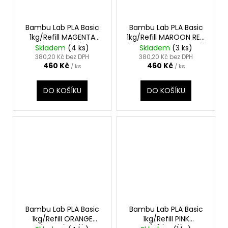
Bambu Lab PLA Basic
Bambu Lab PLA Basic
1kg/Refill MAGENTA
1kg/Refill MAROON RED
(PURPUROVÁ)
(KAŠTANOVĚ ČERVENÁ)
Skladem
(4 ks)
Skladem
(3 ks)
380,20 Kč bez DPH
380,20 Kč bez DPH
460 Kč
460 Kč
/ ks
/ ks
DO KOŠÍKU
DO KOŠÍKU
Bambu Lab PLA Basic
Bambu Lab PLA Basic
1kg/Refill ORANGE
1kg/Refill PINK