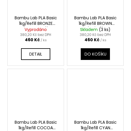
Bambu Lab PLA Basic
Bambu Lab PLA Basic
1kg/Refill BRONZE
1kg/Refill BROWN
(BRONZOVÁ)
(HNĚDÁ)
Vyprodáno
Skladem
(3 ks)
380,20 Kč bez DPH
380,20 Kč bez DPH
460 Kč
460 Kč
/ ks
/ ks
DETAIL
DO KOŠÍKU
Bambu Lab PLA Basic
Bambu Lab PLA Basic
1kg/Refill COCOA
1kg/Refill CYAN