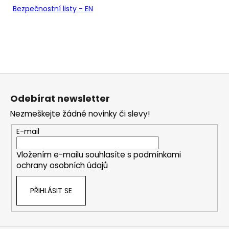
Bezpečnostní listy - EN
Z
á
Odebírat newsletter
p
Nezmeškejte žádné novinky či slevy!
a
t
E-mail
í
Vložením e-mailu souhlasíte s
podmínkami
ochrany osobních údajů
PŘIHLÁSIT SE