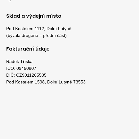
Sklad a výdejní místo
Pod Kostelem 1112, Dolní Lutyně
(bývalá drogérie – přední část)
Fakturační údaje
Radek Tříska
IČO: 09450807
DIČ: CZ9011265505
Pod Kostelem 1598, Dolní Lutyně 73553