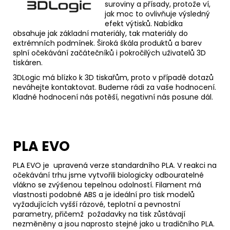
suroviny a přísady, protože ví,
jak moc to ovlivňuje výsledný
efekt výtisků. Nabídka
obsahuje jak základní materiály, tak materiály do
extrémních podmínek. Široká škála produktů a barev
splní očekávání začátečníků i pokročilých uživatelů 3D
tiskáren.
3DLogic má blízko k 3D tiskařům, proto v případě dotazů
neváhejte kontaktovat. Budeme rádi za vaše hodnocení.
Kladné hodnocení nás potěší, negativní nás posune dál.
PLA EVO
PLA EVO je upravená verze standardního PLA. V reakci na
očekávání trhu jsme vytvořili biologicky odbouratelné
vlákno se zvýšenou tepelnou odolností. Filament má
vlastnosti podobné ABS a je ideální pro tisk modelů
vyžadujících vyšší rázové, teplotní a pevnostní
parametry, přičemž požadavky na tisk zůstávají
nezměněny a jsou naprosto stejné jako u tradičního PLA.