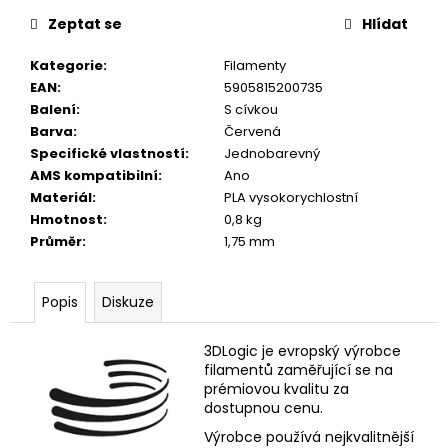
č
u
Zeptat se
Hlídat
j
e
Kategorie
:
Filamenty
m
EAN
:
5905815200735
e
Balení
:
S cívkou
Barva
:
Červená
Specifické vlastností
:
Jednobarevný
AMS kompatibilní
:
Ano
Materiál
:
PLA vysokorychlostní
Hmotnost
:
0,8 kg
Průměr
:
1,75 mm
Popis
Diskuze
3DLogic je evropský výrobce
filamentů zaměřující se na
prémiovou kvalitu za
dostupnou cenu.
Výrobce používá nejkvalitnější