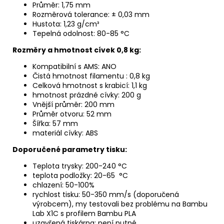
Průměr: 1,75 mm
Rozměrová tolerance: ± 0,03 mm
Hustota: 1,23 g/cm³
Tepelná odolnost: 80-85 °C
Rozmě
ry a hmotnost c
ívek 0,8 kg:
Kompatibilní s AMS: ANO
Čistá hmotnost filamentu : 0,8 kg
Celková hmotnost s krabicí: 1,1 kg
hmotnost prázdné cívky: 200 g
Vnější průměr: 200 mm
Průměr otvoru: 52 mm
Šířka: 57 mm
materiál cívky: ABS
Doporučen
é
parametry tisku:
Teplota trysky: 200-240 °C
teplota podložky: 20-65 °C
chlazení: 50-100%
rychlost tisku: 50-350 mm/s (doporučená
výrobcem), my testovali bez problému na Bambu
Lab X1C s profilem Bambu PLA
uzavřená tiskárna: není nutné