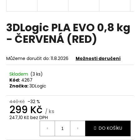
a
j
í
3DLogic PLA EVO 0,8 kg
t
- ČERVENÁ (RED)
?
Můžeme doručit do:
11.8.2026
Možnosti doručení
HLEDAT
Skladem
(3 ks)
Kód:
4267
Značka:
3DLogic
D
440 Kč
–32 %
o
299 Kč
/ ks
p
247,10 Kč bez DPH
o
Měrná
r
DO KOŠÍKU
cena:
u