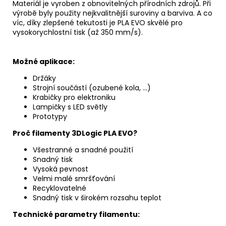
Materiál je vyroben z obnovitelných přírodních zdrojů. Při
výrobě byly použity nejkvalitnější suroviny a barviva. A co
víc, díky zlepšené tekutosti je PLA EVO skvělé pro
vysokorychlostní tisk (až 350 mm/s).
Možné aplikace:
Držáky
Strojní součástí (ozubené kola, ...)
Krabičky pro elektroniku
Lampičky s LED světly
Prototypy
Proč
filamenty 3DLogic PLA EVO?
Všestranné a snadné použití
Snadný tisk
Vysoká pevnost
Velmi malé smršťování
Recyklovatelné
Snadný tisk v širokém rozsahu teplot
Technick
é
parametry filamentu: