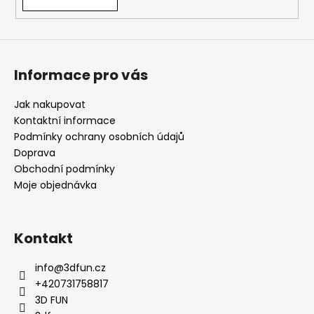
č
v
u
ý
j
p
e
i
m
s
Informace pro vás
e
u
Jak nakupovat
Kontaktní informace
Podmínky ochrany osobních údajů
Doprava
Obchodní podmínky
Moje objednávka
Kontakt
info
@
3dfun.cz
+420731758817
3D FUN