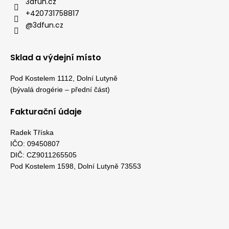
3dfun.cz
+420731758817
@3dfun.cz
Sklad a výdejní místo
Pod Kostelem 1112, Dolní Lutyně
(bývalá drogérie – přední část)
Fakturační údaje
Radek Tříska
IČO: 09450807
DIČ: CZ9011265505
Pod Kostelem 1598, Dolní Lutyně 73553