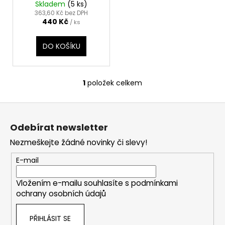
Skladem
(5 ks)
t
u
a
363,60 Kč bez DPH
ů
440 Kč
k
j
/ ks
t
í
DO KOŠÍKU
ů
t
?
1
položek celkem
O
v
Z
l
HLEDAT
á
á
Odebírat newsletter
d
p
a
Nezmeškejte žádné novinky či slevy!
a
c
t
D
E-mail
í
o
í
p
p
Vložením e-mailu souhlasíte s
podmínkami
r
o
ochrany osobních údajů
v
r
k
u
PŘIHLÁSIT SE
y