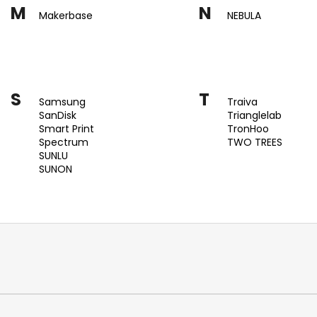
M
N
Makerbase
NEBULA
S
T
Samsung
Traiva
SanDisk
Trianglelab
Smart Print
TronHoo
Spectrum
TWO TREES
SUNLU
SUNON