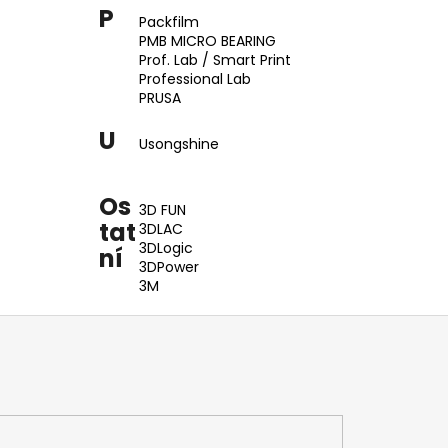
P
Packfilm
PMB MICRO BEARING
Prof. Lab / Smart Print
Professional Lab
PRUSA
U
Usongshine
Os
3D FUN
tat
3DLAC
3DLogic
ní
3DPower
3M