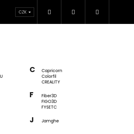
Hledat
Přihlášení
Nákupní
Sleva
Dárkové poukazy
FAQ
CZK
košík
C
Capricorn
QU
Colorfil
CREALITY
F
Fiber3D
FIGO3D
FYSETC
J
Jamghe