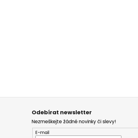
l
Z
á
Odebírat newsletter
p
Nezmeškejte žádné novinky či slevy!
a
t
E-mail