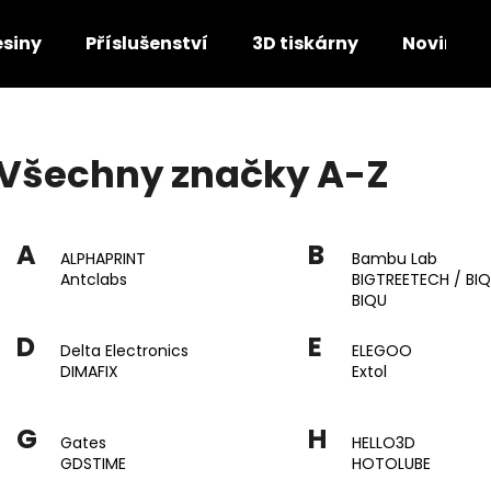
esiny
Příslušenství
3D tiskárny
Novinky
Co potřebujete najít?
Všechny značky A-Z
HLEDAT
A
B
ALPHAPRINT
Bambu Lab
Antclabs
BIGTREETECH / BI
Doporučujeme
BIQU
D
E
Delta Electronics
ELEGOO
DIMAFIX
Extol
G
H
Gates
HELLO3D
GDSTIME
HOTOLUBE