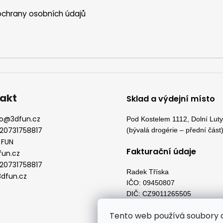
chrany osobních údajů
akt
Sklad a výdejní místo
o
@
3dfun.cz
Pod Kostelem 1112, Dolní Lut
20731758817
(bývalá drogérie – přední část
 FUN
Fakturační údaje
fun.cz
20731758817
Radek Tříska
dfun.cz
IČO: 09450807
DIČ: CZ9011265505
Pod Kostelem 1598, Dolní Lut
Tento web používá soubory c
73553