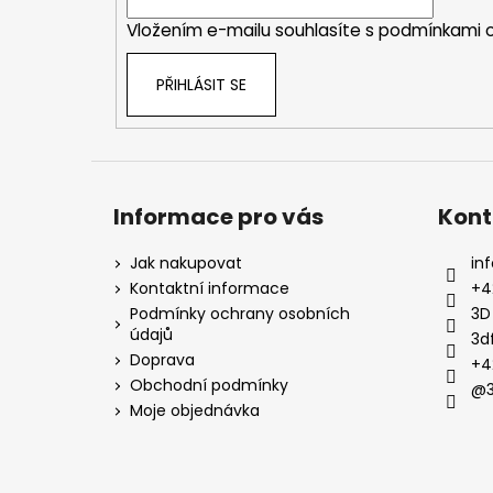
í
Vložením e-mailu souhlasíte s
podmínkami o
PŘIHLÁSIT SE
Informace pro vás
Kont
Jak nakupovat
inf
Kontaktní informace
+4
Podmínky ochrany osobních
3D
údajů
3d
Doprava
+4
Obchodní podmínky
@3
Moje objednávka