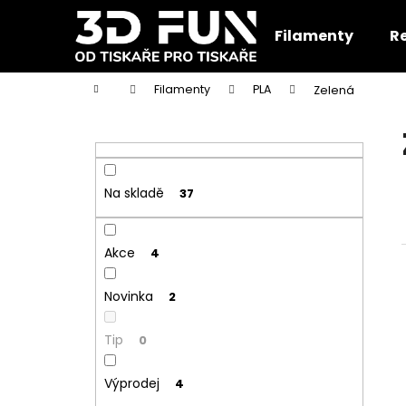
K
Přejít
na
o
Filamenty
R
obsah
Zpět
Zpět
š
do
do
í
Domů
Filamenty
PLA
Zelená
k
obchodu
obchodu
P
o
s
t
Na skladě
37
r
a
Akce
n
4
n
Novinka
2
í
p
Tip
0
a
n
Výprodej
4
e