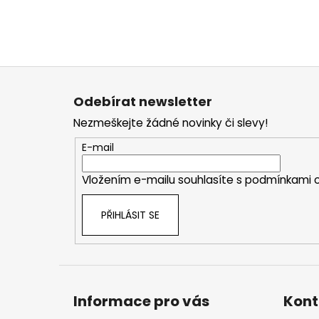
Z
á
Odebírat newsletter
p
Nezmeškejte žádné novinky či slevy!
a
t
E-mail
í
Vložením e-mailu souhlasíte s
podmínkami o
PŘIHLÁSIT SE
Informace pro vás
Kont