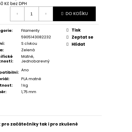
50 Kč bez DPH
ná
DO KOŠÍKU
:
Tisk
gorie
:
Filamenty
5905143082232
Zeptat se
ní
:
S cívkou
Hlídat
va
:
Zelená
ifické
Matné
,
tností
:
Jednobarevný
Ano
atibilní
:
riál
:
PLA matné
tnost
:
1 kg
měr
:
1,75 mm
 pro začátečníky tak i pro zkušené