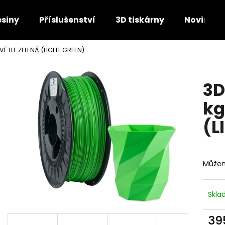
esiny
Příslušenství
3D tiskárny
Novinky
VĚTLE ZELENÁ (LIGHT GREEN)
Co potřebujete najít?
3D
HLEDAT
kg
(L
Doporučujeme
Můžem
Skl
39