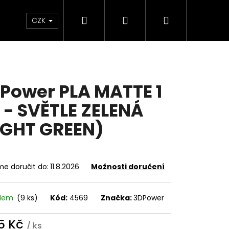
Hledat
Přihlášení
Nákupní
Sleva
Dárkové poukazy
FAQ
CZK
košík
Power PLA MATTE 1
 - SVĚTLE ZELENÁ
IGHT GREEN)
e doručit do:
11.8.2026
Možnosti doručení
adem
(9 ks)
Kód:
4569
Značka:
3DPower
5 Kč
/ ks