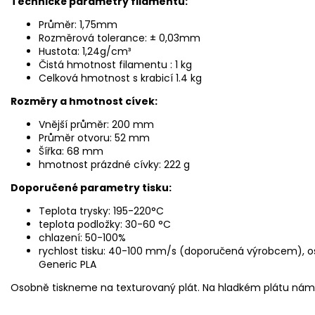
Technick
é
parametry filamentu:
Průměr: 1,75mm
Rozměrová tolerance: ± 0,03mm
Hustota: 1,24g/cm³
Čistá hmotnost filamentu : 1 kg
Celková hmotnost s krabicí 1.4 kg
Rozmě
ry a hmotnost c
ívek:
Vnější průměr: 200 mm
Průměr otvoru: 52 mm
Šířka: 68 mm
hmotnost prázdné cívky: 222 g
Doporučen
é
parametry tisku:
Teplota trysky: 195-220°C
teplota podložky: 30-60 °C
chlazení: 50-100%
rychlost tisku: 40-100 mm/s (doporučená výrobcem), 
Generic PLA
Osobně tiskneme na texturovaný plát. Na hladkém plátu nám 