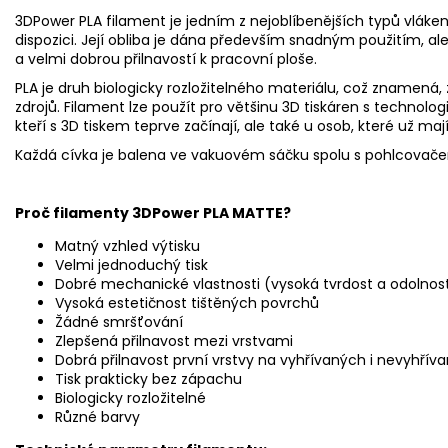
3DPower PLA filament je jedním z nejoblíbenějších typů vláken
dispozici. Její obliba je dána především snadným použitím, 
a velmi dobrou přilnavostí k pracovní ploše.
PLA je druh biologicky rozložitelného materiálu, což znamená,
zdrojů. Filament lze použít pro většinu 3D tiskáren s technolo
kteří s 3D tiskem teprve začínají, ale také u osob, které už mají
Každá cívka je balena ve vakuovém sáčku spolu s pohlcovačem
Proč
filamenty 3DPower PLA MATTE?
Matný vzhled výtisku
Velmi jednoduchý tisk
Dobré mechanické vlastnosti (vysoká tvrdost a odolnost
Vysoká estetičnost tištěných povrchů
Žádné smršťování
Zlepšená přilnavost mezi vrstvami
Dobrá přilnavost první vrstvy na vyhřívaných i nevyhří
Tisk prakticky bez zápachu
Biologicky rozložitelné
Různé barvy