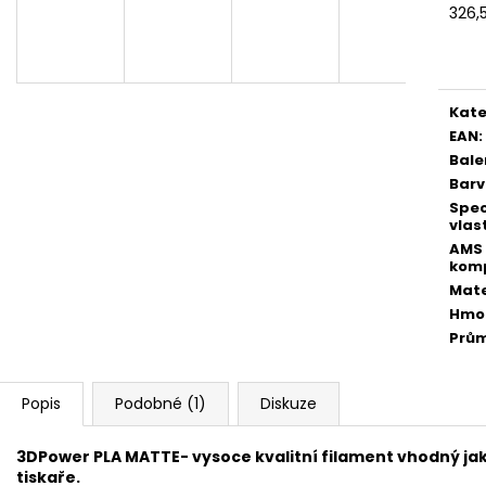
326,
Měr
cena
Kate
EAN
:
Bale
Bar
Spec
vlas
AMS
komp
Mate
Hmo
Prů
Popis
Podobné (1)
Diskuze
3DPower PLA MATTE- vysoce kvalitní filament vhodný jak
tiskaře.