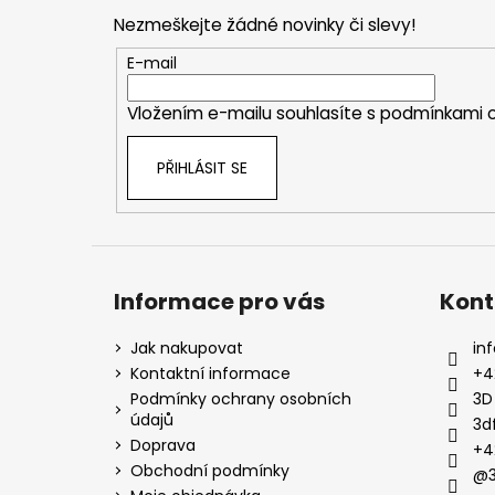
p
Nezmeškejte žádné novinky či slevy!
a
t
E-mail
í
Vložením e-mailu souhlasíte s
podmínkami o
PŘIHLÁSIT SE
Informace pro vás
Kont
Jak nakupovat
inf
Kontaktní informace
+4
Podmínky ochrany osobních
3D
údajů
3d
Doprava
+4
Obchodní podmínky
@3