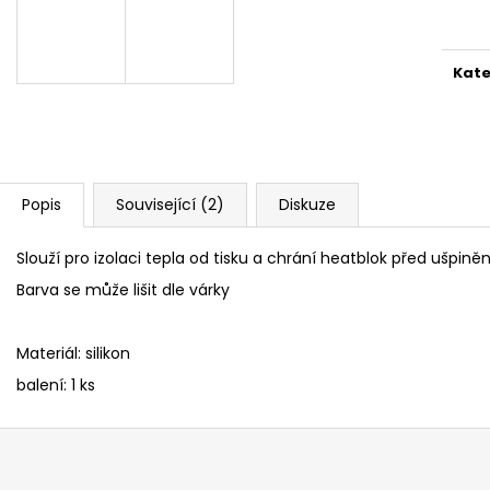
cena
Kate
Popis
Související (2)
Diskuze
Slouží pro izolaci tepla od tisku a chrání heatblok před ušpin
Barva se může lišit dle várky
Materiál: silikon
balení: 1 ks