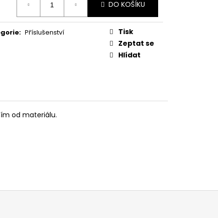
DO KOŠÍKU
:
Tisk
gorie
:
Příslušenství
Zeptat se
Hlídat
ěním od materiálu.