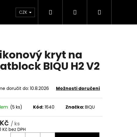
Hledat
Přihlášení
Nákupní
Sleva
Dárkové poukazy
FAQ
CZK
košík
likonový kryt na
atblock BIQU H2 V2
e doručit do:
10.8.2026
Možnosti doručení
adem
(5 ks)
Kód:
1640
Značka:
BIQU
 Kč
/ ks
0 Kč bez DPH
ná