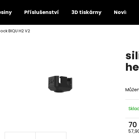
esiny
Příslušenství
3D tiskárny
Novinky
block BIQU H2 V2
Co potřebujete najít?
si
HLEDAT
he
Doporučujeme
Můžem
Skl
70
57,9
Měr