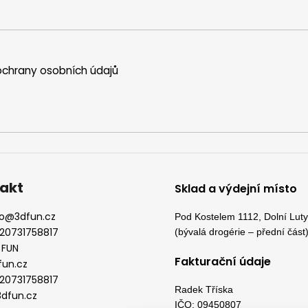
chrany osobních údajů
akt
Sklad a výdejní místo
o
@
3dfun.cz
Pod Kostelem 1112, Dolní Lut
20731758817
(bývalá drogérie – přední část
 FUN
Fakturační údaje
fun.cz
20731758817
Radek Tříska
dfun.cz
IČO: 09450807