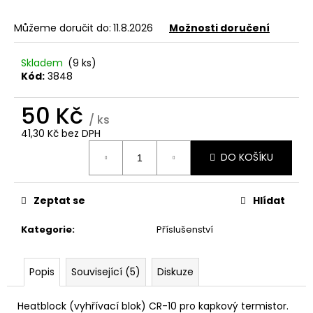
a
Můžeme doručit do:
11.8.2026
Možnosti doručení
j
í
Skladem
(9 ks)
t
Kód:
3848
?
50 Kč
/ ks
41,30 Kč bez DPH
Měrná
DO KOŠÍKU
cena:
HLEDAT
Zeptat se
Hlídat
D
Kategorie
:
Příslušenství
o
p
o
Popis
Související (5)
Diskuze
r
u
Heatblock (vyhřívací blok) CR-10 pro kapkový termistor.