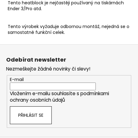
č
Tento heatblock je nejčastěji používaný na tiskárnách
u
Ender 3/Pro atd.
j
e
Tento výrobek vyžaduje odbornou montáž, nejedná se o
m
samostatně funkční celek.
e
Z
á
Odebírat newsletter
p
Nezmeškejte žádné novinky či slevy!
a
t
E-mail
í
Vložením e-mailu souhlasíte s
podmínkami
ochrany osobních údajů
PŘIHLÁSIT SE