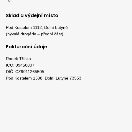
Sklad a výdejní místo
Pod Kostelem 1112, Dolní Lutyně
(bývalá drogérie – přední část)
Fakturační údaje
Radek Tříska
IČO: 09450807
DIČ: CZ9011265505
Pod Kostelem 1598, Dolní Lutyně 73553