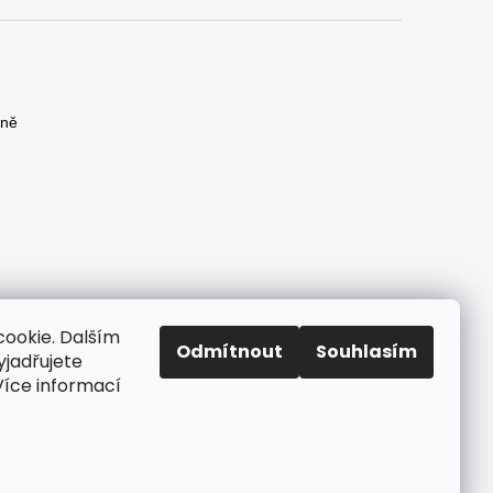
yně
)
yně
ookie. Dalším
Odmítnout
Souhlasím
jadřujete
 Více informací
Vytvořil Shoptet