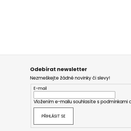
Z
á
Odebírat newsletter
p
Nezmeškejte žádné novinky či slevy!
a
t
E-mail
í
Vložením e-mailu souhlasíte s
podmínkami o
PŘIHLÁSIT SE