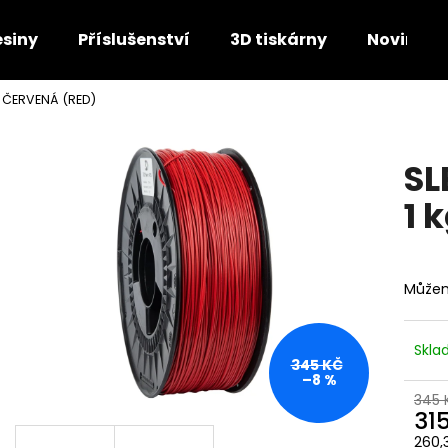
esiny
Příslušenství
3D tiskárny
Novinky
- ČERVENÁ (RED)
Co potřebujete najít?
SL
HLEDAT
1 
Doporučujeme
Můžem
Skl
345 KČ
–8 %
345 
31
260,