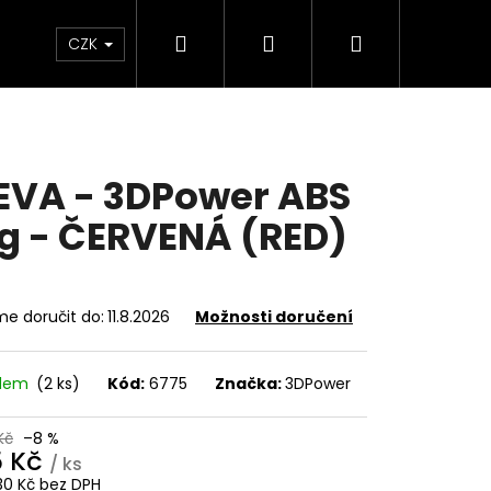
Hledat
Přihlášení
Nákupní
Sleva
Dárkové poukazy
FAQ
CZK
košík
EVA - 3DPower ABS
kg - ČERVENÁ (RED)
e doručit do:
11.8.2026
Možnosti doručení
adem
(2 ks)
Kód:
6775
Značka:
3DPower
Kč
–8 %
5 Kč
/ ks
30 Kč bez DPH