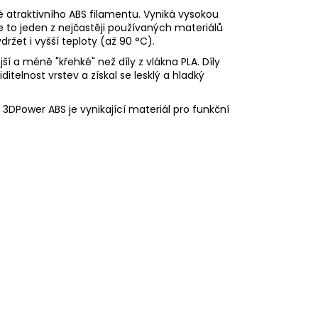
ě atraktivního ABS filamentu. Vyniká vysokou
e to jeden z nejčastěji používaných materiálů
držet i vyšší teploty (až 90 °C).
ší a méně "křehké" než díly z vlákna PLA. Díly
ditelnost vrstev a získal se lesklý a hladký
 3DPower ABS je vynikající materiál pro funkční