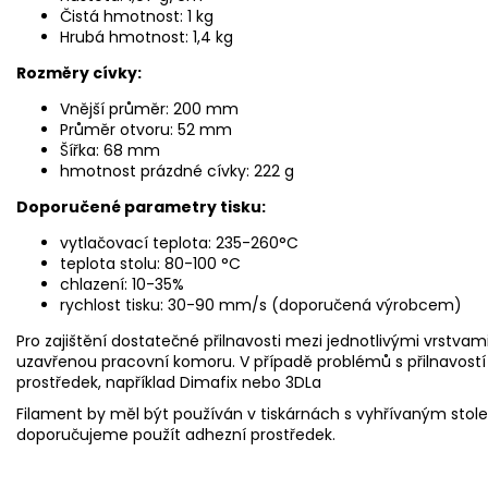
Čistá hmotnost: 1 kg
Hrubá hmotnost: 1,4 kg
Rozměry cívky:
Vnější průměr: 200 mm
Průměr otvoru: 52 mm
Šířka: 68 mm
hmotnost prázdné cívky: 222 g
Doporučen
é
parametry tisku:
vytlačovací teplota: 235-260°C
teplota stolu: 80-100 °C
chlazení: 10-35%
rychlost tisku: 30-90 mm/s (
doporučená výrobcem
)
Pro zajištění dostatečné přilnavosti mezi jednotlivými vrstva
uzavřenou pracovní komoru. V případě problémů s přilnavostí
prostředek, například Dimafix nebo 3DLa
Filament by měl být používán v tiskárnách s vyhřívaným stole
doporučujeme použít adhezní prostředek.