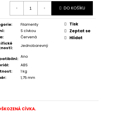
ná
DO KOŠÍKU
:
Tisk
gorie
:
Filamenty
ní
:
S cívkou
Zeptat se
va
:
Červená
Hlídat
ifické
Jednobarevný
tností
:
Ano
atibilní
:
riál
:
ABS
tnost
:
1 kg
měr
:
1,75 mm
OŠKOZENÁ CÍVKA.