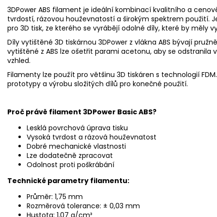
3DPower ABS filament je ideální kombinací kvalitního a cenov
tvrdostí, rázovou houževnatostí a širokým spektrem použití. J
pro 3D tisk, ze kterého se vyrábějí odolné díly, které by měly vy
Díly vytištěné 3D tiskárnou 3DPower z vlákna ABS bývají pružněj
vytištěné z ABS lze ošetřit parami acetonu, aby se odstranila vi
vzhled.
Filamenty lze použít pro většinu 3D tiskáren s technologií FDM.
prototypy a výrobu složitých dílů pro konečné použití.
Proč právě filament 3DPower Basic ABS?
Lesklá povrchová úprava tisku
Vysoká tvrdost a rázová houževnatost
Dobré mechanické vlastnosti
Lze dodatečně zpracovat
Odolnost proti poškrábání
Technick
é
parametry filamentu:
Průměr: 1,75 mm
Rozměrová tolerance: ± 0,03 mm
Hustota: 1,07 g/cm³