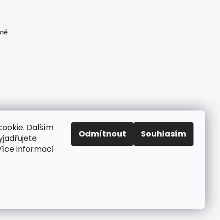
yně
)
yně
ookie. Dalším
Odmítnout
Souhlasím
jadřujete
 Více informací
Vytvořil Shoptet