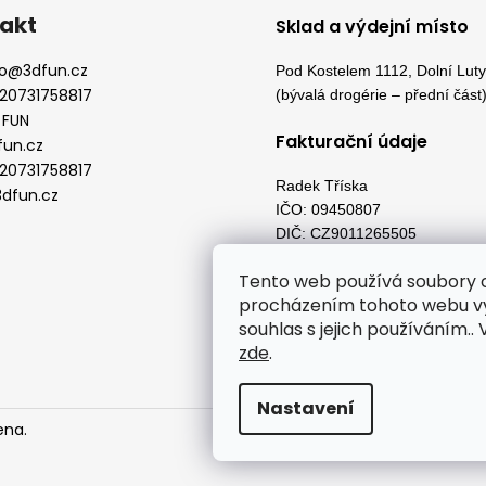
akt
Sklad a výdejní místo
o
@
3dfun.cz
Pod Kostelem 1112, Dolní Lut
20731758817
(bývalá drogérie – přední část
 FUN
Fakturační údaje
fun.cz
20731758817
Radek Tříska
dfun.cz
IČO: 09450807
DIČ: CZ9011265505
Pod Kostelem 1598, Dolní Lut
Tento web používá soubory c
73553
procházením tohoto webu vy
souhlas s jejich používáním..
zde
.
Nastavení
ena.