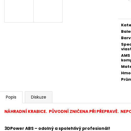
Měr
cena
Kate
Bale
Bar
Spec
vlas
AMS
komp
Mate
Hmo
Prů
Popis
Diskuze
NÁHRADNÍ KRABICE. PŮVODNÍ ZNIČENA PŘI PŘEPRAVĚ. NEP
3DPower ABS – odolný a spolehlivý
profesion
á
l!