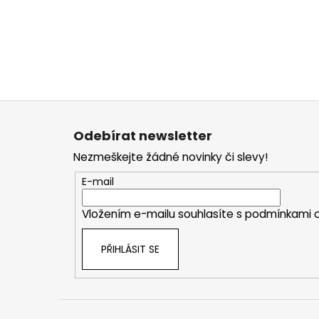
Z
á
Odebírat newsletter
p
Nezmeškejte žádné novinky či slevy!
a
t
E-mail
í
Vložením e-mailu souhlasíte s
podmínkami o
PŘIHLÁSIT SE