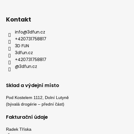
Kontakt
info
@
3dfun.cz
+420731758817
3D FUN
3dfun.cz
+420731758817
@3dfun.cz
Sklad a výdejní místo
Pod Kostelem 1112, Dolní Lutyně
(bývalá drogérie – přední část)
Fakturační údaje
Radek Tříska