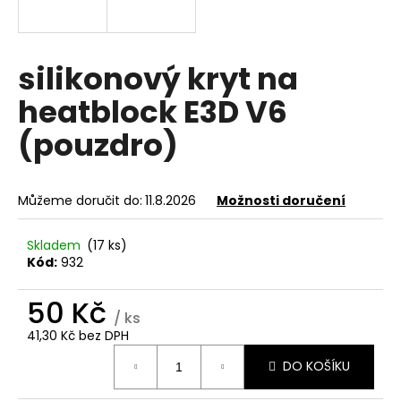
a
j
í
silikonový kryt na
t
heatblock E3D V6
?
(pouzdro)
Můžeme doručit do:
11.8.2026
Možnosti doručení
HLEDAT
Skladem
(17 ks)
Kód:
932
D
50 Kč
o
/ ks
p
41,30 Kč bez DPH
o
Měrná
r
DO KOŠÍKU
cena:
u