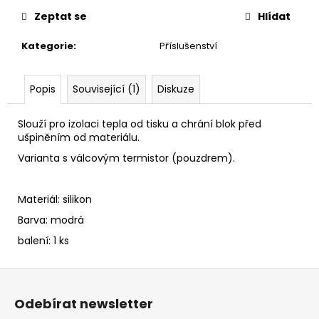
č
u
Zeptat se
Hlídat
j
Kategorie
:
Příslušenství
e
m
e
Popis
Související (1)
Diskuze
Slouží pro izolaci tepla od tisku a chrání blok před
ušpiněním od materiálu.
Varianta s válcovým termistor (pouzdrem).
Materiál: silikon
Barva: modrá
balení: 1 ks
Z
á
Odebírat newsletter
p