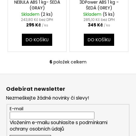
NEBULA ABS 1 kg- ŠEDÁ
3DPower ABS 1 kg -
(GRAY)
ŠEDÁ (GREY)
Skladem
(2 ks)
Skladem
(5 ks)
243,80 Kč bez DPH
285,10 Kč bez DPH
295 Kč
345 Kč
/ ks
/ ks
DO KOŠÍKU
DO KOŠÍKU
6
položek celkem
O
v
Z
l
á
á
Odebírat newsletter
d
p
a
Nezmeškejte žádné novinky či slevy!
a
c
t
E-mail
í
í
p
Vložením e-mailu souhlasíte s
podmínkami
r
ochrany osobních údajů
v