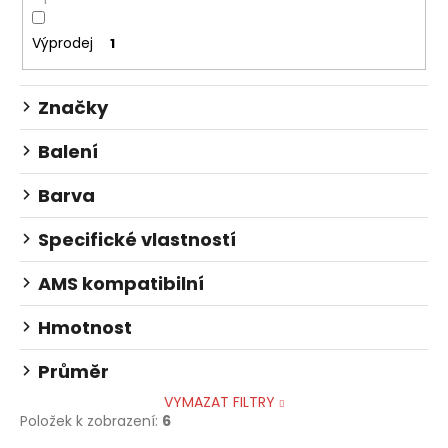
ů
a
Výprodej
1
j
í
t
Značky
?
Balení
Barva
HLEDAT
Specifické vlastností
AMS kompatibilní
D
Hmotnost
o
p
Průměr
o
VYMAZAT FILTRY
r
Položek k zobrazení:
6
u