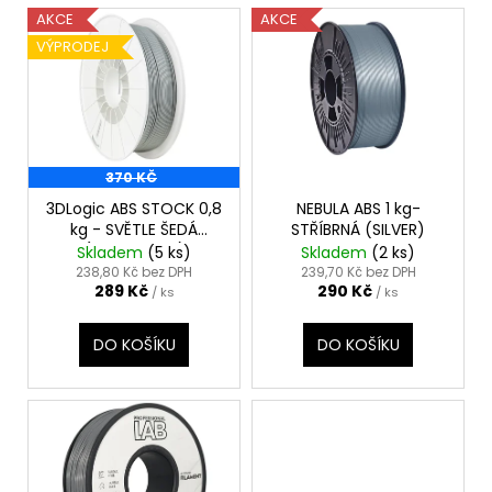
č
V
AKCE
AKCE
u
ý
j
VÝPRODEJ
p
e
i
m
e
s
p
370 KČ
r
o
3DLogic ABS STOCK 0,8
NEBULA ABS 1 kg-
kg - SVĚTLE ŠEDÁ
STŘÍBRNÁ (SILVER)
d
(LIGHT GRAY)
Skladem
(5 ks)
Skladem
(2 ks)
u
238,80 Kč bez DPH
239,70 Kč bez DPH
289 Kč
290 Kč
k
/ ks
/ ks
t
DO KOŠÍKU
DO KOŠÍKU
ů