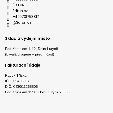
3D FUN
3dfun.cz
+420731758817
@3dfun.cz
Sklad a výdejní místo
Pod Kostelem 1112, Dolní Lutyně
(bývalá drogérie – přední část)
Fakturační údaje
Radek Tříska
IČO: 09450807
DIČ: CZ9011265505
Pod Kostelem 1598, Dolní Lutyně 73553