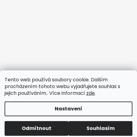
Tento web používá soubory cookie. Dalším
procházením tohoto webu vyjadřujete souhlas s
jejich používáním.. Více informací
zde
.
Nastavení
Vytvořil Shoptet
Odmítnout
Souhlasím
Copyright 2026
3dfun.cz
. Všechna práva vyhrazena.