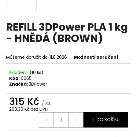
a
j
í
REFILL 3DPower PLA 1 kg
t
- HNĚDÁ (BROWN)
?
Můžeme doručit do:
11.8.2026
Možnosti doručení
HLEDAT
Skladem
(10 ks)
Kód:
6065
Značka:
3DPower
D
315 Kč
/ ks
o
260,30 Kč bez DPH
p
Měrná
o
DO KOŠÍKU
cena:
r
u