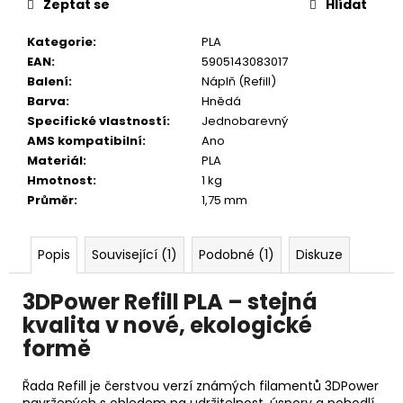
č
Zeptat se
Hlídat
u
j
Kategorie
:
PLA
e
EAN
:
5905143083017
m
Balení
:
Náplň (Refill)
e
Barva
:
Hnědá
Specifické vlastností
:
Jednobarevný
AMS kompatibilní
:
Ano
Materiál
:
PLA
Hmotnost
:
1 kg
Průměr
:
1,75 mm
Popis
Související (1)
Podobné (1)
Diskuze
3DPower Refill PLA – stejná
kvalita v nové, ekologické
formě
Řada Refill je čerstvou verzí známých filamentů 3DPower