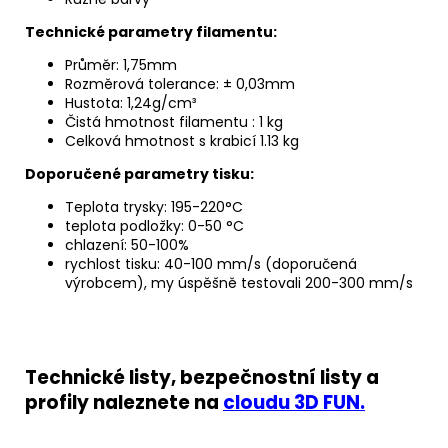
Technick
é
parametry filamentu:
Průměr: 1,75mm
Rozměrová tolerance: ± 0,03mm
Hustota: 1,24g/cm³
Čistá hmotnost filamentu : 1 kg
Celková hmotnost s krabicí 1.13 kg
Doporučen
é
parametry tisku:
Teplota trysky: 195-220°C
teplota podložky: 0-50 °C
chlazení: 50-100%
rychlost tisku: 40-100 mm/s (doporučená
výrobcem), my úspěšně testovali 200-300 mm/s
Technické listy, bezpečnostní listy a
profily naleznete na
cloudu 3D FUN.