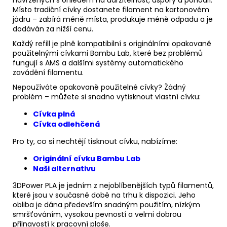
navržených s ohledem na udržitelnost, úspory a pohodlí.
Místo tradiční cívky dostanete filament na kartonovém
jádru – zabírá méně místa, produkuje méně odpadu a je
dodáván za nižší cenu.
Každý refill je plně kompatibilní s originálními opakovaně
použitelnými cívkami Bambu Lab, které bez problémů
fungují s AMS a dalšími systémy automatického
zavádění filamentu.
Nepoužíváte opakovaně použitelné cívky? Žádný
problém – můžete si snadno vytisknout vlastní cívku:
Cívka plná
Cívka odlehčená
Pro ty, co si nechtějí tisknout cívku, nabízíme:
Originální cívku Bambu Lab
Naši alternativu
3DPower PLA je jedním z nejoblíbenějších typů filamentů,
které jsou v současné době na trhu k dispozici. Jeho
obliba je dána především snadným použitím, nízkým
smršťováním, vysokou pevností a velmi dobrou
přilnavostí k pracovní ploše.