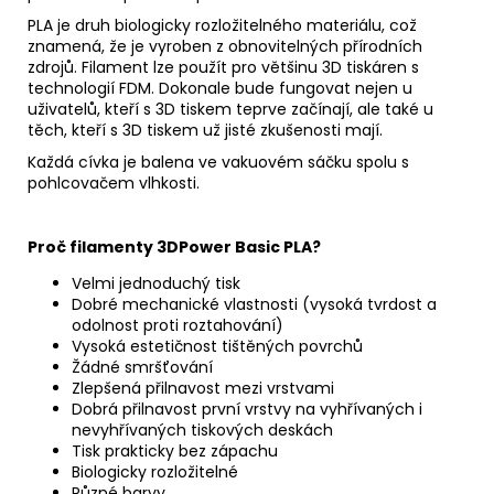
PLA je druh biologicky rozložitelného materiálu, což
znamená, že je vyroben z obnovitelných přírodních
zdrojů. Filament lze použít pro většinu 3D tiskáren s
technologií FDM. Dokonale bude fungovat nejen u
uživatelů, kteří s 3D tiskem teprve začínají, ale také u
těch, kteří s 3D tiskem už jisté zkušenosti mají.
Každá cívka je balena ve vakuovém sáčku spolu s
pohlcovačem vlhkosti.
Proč
filamenty 3DPower Basic PLA?
Velmi jednoduchý tisk
Dobré mechanické vlastnosti (vysoká tvrdost a
odolnost proti roztahování)
Vysoká estetičnost tištěných povrchů
Žádné smršťování
Zlepšená přilnavost mezi vrstvami
Dobrá přilnavost první vrstvy na vyhřívaných i
nevyhřívaných tiskových deskách
Tisk prakticky bez zápachu
Biologicky rozložitelné
Různé barvy