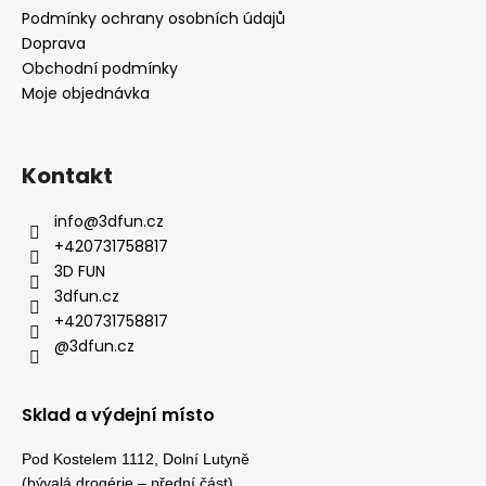
Podmínky ochrany osobních údajů
Doprava
Obchodní podmínky
Moje objednávka
Kontakt
info
@
3dfun.cz
+420731758817
3D FUN
3dfun.cz
+420731758817
@3dfun.cz
Sklad a výdejní místo
Pod Kostelem 1112, Dolní Lutyně
(bývalá drogérie – přední část)