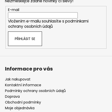
Nezmeškejte žádné novinky či slevy!
a
t
E-mail
í
Vložením e-mailu souhlasíte s
podmínkami
ochrany osobních údajů
PŘIHLÁSIT SE
Informace pro vás
Jak nakupovat
Kontaktní informace
Podmínky ochrany osobních údajů
Doprava
Obchodní podmínky
Moje objednávka