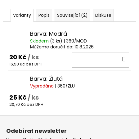
č
u
j
Varianty
Popis
Související (2)
Diskuze
e
m
Barva: Modrá
e
Skladem
(3 ks)
| 360/MOD
Můžeme doručit do:
10.8.2026
20 Kč
/ ks
DO
16,50 Kč bez DPH
KOŠ
Barva: Žlutá
Vyprodáno
| 360/ZLU
25 Kč
/ ks
20,70 Kč bez DPH
Z
á
Odebírat newsletter
p