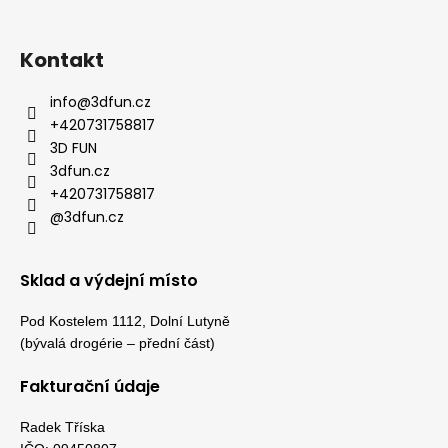
Kontakt
info
@
3dfun.cz
+420731758817
3D FUN
3dfun.cz
+420731758817
@3dfun.cz
Sklad a výdejní místo
Pod Kostelem 1112, Dolní Lutyně
(bývalá drogérie – přední část)
Fakturační údaje
Radek Tříska