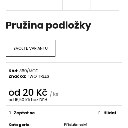
a
j
í
Pružina podložky
t
?
ZVOLTE VARIANTU
HLEDAT
Kód:
360/MOD
Značka:
TWO TREES
od
20 Kč
D
/ ks
o
od
16,50 Kč
bez DPH
p
Měrná
o
cena:
Zeptat se
Hlídat
r
u
Kategorie
:
Příslušenství