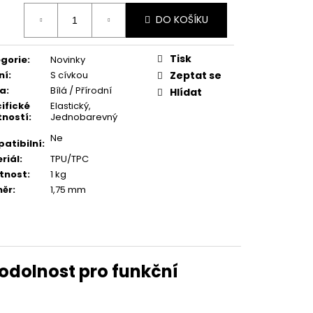
ná
DO KOŠÍKU
:
Tisk
gorie
:
Novinky
ní
:
S cívkou
Zeptat se
va
:
Bílá / Přírodní
Hlídat
ifické
Elastický
,
tností
:
Jednobarevný
Ne
atibilní
:
riál
:
TPU/TPC
tnost
:
1 kg
měr
:
1,75 mm
a odolnost pro funkční