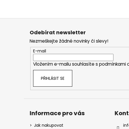
Z
á
Odebírat newsletter
p
Nezmeškejte žádné novinky či slevy!
a
t
E-mail
í
Vložením e-mailu souhlasíte s
podmínkami o
PŘIHLÁSIT SE
Informace pro vás
Kont
Jak nakupovat
inf