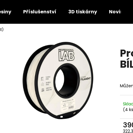
esiny
Příslušenství
3D tiskárny
Novinky
TE)
Co potřebujete najít?
Pr
HLEDAT
BÍ
Doporučujeme
Můžem
Skl
(4 k
39
322,