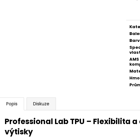
Měr
cena
Kate
Bale
Bar
Spec
vlas
AMS
komp
Mate
Hmo
Prů
Popis
Diskuze
Professional Lab TPU – Flexibilita 
výtisky