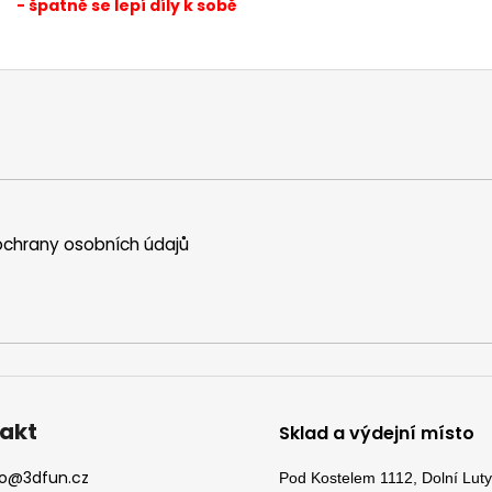
- špatně se lepí díly k sobě
chrany osobních údajů
akt
Sklad a výdejní místo
o
@
3dfun.cz
Pod Kostelem 1112, Dolní Lut