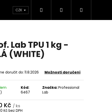
Hledat
Přihlášení
Nákupní
Sleva
Dárkové poukazy
FAQ
CZK
košík
of. Lab TPU 1 kg -
LÁ (WHITE)
e doručit do:
11.8.2026
Možnosti doručení
adem
Kód:
Značka:
Professional
s)
6467
Lab
0 Kč
/ ks
30 Kč bez DPH