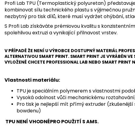
Profi Lab TPU (Termoplastický polyuretan) představuje 
kombinovat sílu technického plastu s výjimečnou pružn
nezbytný pro tisk dílů, které musí vydržet ohýbání, stla
S Profi Lab získáváte prémiovou kvalitu s konzistentn
spolehlivou extruzi a vynikající přilnavost vrstev.
V PŘÍPADĚ ŽE NENÍ U VÝROBCE DOSTUPNÝ MATERIÁL PROFE
ALTERNATIVOU SMART PRINT. SMART PRINT JE VYRÁBĚN V
VYLOŽENĚ CHCETE PROFESSIONAL LAB NEBO SMART PRINT 
Vlastnosti materiálu:
TPU je speciálním polymerem s vlastnostmi podo
Vysoká odolnost vůči mechanickému roztahování, d
Pro tisk je nejlepší mít přímý extruder (zkušenější
bowdenu)
TPU NENÍ VHODNÉPRO POUŽITÍ S AMS.