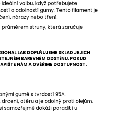
ideální volbu, když potřebujete
ostí a odolností gumy. Tento filament je
čení, nárazy nebo tření.
ím průměrem struny, která zaručuje
SSIONAL LAB DOPLŇUJEME SKLAD JEJICH
E STEJNÉM BAREVNÉM ODSTíNU. POKUD
NAPIŠTE NÁM A OVĚŘIME DOSTUPNOST.
bnými gumě s tvrdostí 95A.
rcení, otěru a je odolný proti olejům.
 si samozřejmě dokáži poradit i u