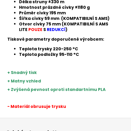
Délka struny ±330 m
Hmotnost prázdné cívky ±1180 g
Průměr cívky 195 mm
Šířka cívky 59 mm (KOMPATIBILNÍ S AMS)
Otvor cívky 75 mm (KOMPATIBILNÍ S AMS
LITE
POUZE
S
REDUKCÍ
)
Tiskové parametry doporučené výrobcem:
Teplota trysky 220-250 °C
Teplota podložky 95-110 °C
+ Snadný tisk
+ Matny vzhled
+ Zvýšená pevnost oproti standartnímu PLA
- Materiál obrusuje trysku
Z
á