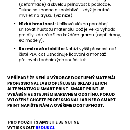
(deformace) a skvělou přilnavost k podložce.
Tiskne se snadno a spolehlivě, i když je nutné
myslet na trysku (viz níže).
Nízká hmotnost:
Uhlíková vlákna pomáhají
snižovat hustotu materiálu, což je velká výhoda
pro díly, kde záleží na každém gramu (např. drony,
RC modely).
Rozměrová stabilita:
Nabízí vyšší přesnost než
čisté PLA, což usnadňuje lícování a montáž
přesných technických součástek.
V PŘÍPADĚ ŽE NENÍ U VÝROBCE DOSTUPNÝ MATERIÁL
PROFESSIONAL LAB DOPLŇUJEME SKLAD JEJICH
ALTERNATIVOU SMART PRINT. SMART PRINT JE
VYRÁBĚN VE STEJNÉM BAREVNÉM ODSTíNU. POKUD
VYLOŽENĚ CHCETE PROFESSIONAL LAB NEBO SMART
PRINT NAPIŠTE NÁM A OVĚŘIME DOSTUPNOST.
PRO POUŽITÍ S AMS LITE JE NUTNE
VYTISKNOUT
REDUKCI.