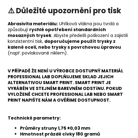
⚠️ Důležité upozornění pro tisk
Abrasivita materiálu:
Uhlíková vlákna jsou tvrdá a
způsobují
rychlé opotřebení standardních
mosazných trysek
. Abyste předešli poškození a zajistili
konzistentní tisk,
doporučujeme použít trysky z
kalené oceli, nebo trysky s povrchovou úpravou
(např. povlakované niklem).
V PŘÍPADĚ ŽE NENÍ U VÝROBCE DOSTUPNÝ MATERIÁL
PROFESSIONAL LAB DOPLŇUJEME SKLAD JEJICH
ALTERNATIVOU SMART PRINT. SMART PRINT JE
VYRÁBĚN VE STEJNÉM BAREVNÉM ODSTíNU. POKUD
VYLOŽENĚ CHCETE PROFESSIONAL LAB NEBO SMART
PRINT NAPIŠTE NÁM A OVĚŘIME DOSTUPNOST.
Technické parametry:
Průměry struny 1,75 ±0,03 mm
Hmotnost prázdé cívky 180 gramů