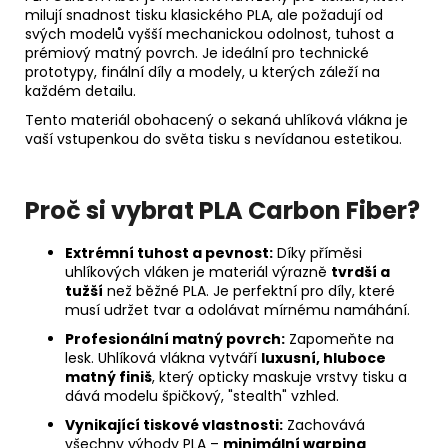
milují snadnost tisku klasického PLA, ale požadují od
svých modelů vyšší mechanickou odolnost, tuhost a
prémiový matný povrch. Je ideální pro technické
prototypy, finální díly a modely, u kterých záleží na
každém detailu.
Tento materiál obohacený o sekaná uhlíková vlákna je
vaší vstupenkou do světa tisku s nevídanou estetikou.
Proč si vybrat PLA Carbon Fiber?
Extrémní tuhost a pevnost:
Díky příměsi
uhlíkových vláken je materiál výrazně
tvrdší a
tužší
než běžné PLA. Je perfektní pro díly, které
musí udržet tvar a odolávat mírnému namáhání.
Profesionální matný povrch:
Zapomeňte na
lesk. Uhlíková vlákna vytváří
luxusní, hluboce
matný finiš
, který opticky maskuje vrstvy tisku a
dává modelu špičkový, "stealth" vzhled.
Vynikající tiskové vlastnosti:
Zachovává
všechny výhody PLA –
minimální warping