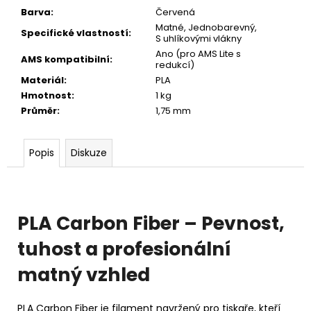
č
Barva
:
Červená
u
Matné
,
Jednobarevný
,
j
Specifické vlastností
:
S uhlíkovými vlákny
e
Ano (pro AMS Lite s
AMS kompatibilní
:
m
redukcí)
e
Materiál
:
PLA
Hmotnost
:
1 kg
Průměr
:
1,75 mm
Popis
Diskuze
PLA Carbon Fiber – Pevnost,
tuhost a profesionální
matný vzhled
PLA Carbon Fiber je filament navržený pro tiskaře, kteří