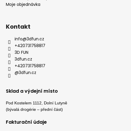
Moje objednávka
Kontakt
info
@
3dfun.cz
+420731758817
3D FUN
3dfun.cz
+420731758817
@3dfun.cz
Sklad a výdejní místo
Pod Kostelem 1112, Dolní Lutyně
(bývalá drogérie – přední část)
Fakturační údaje