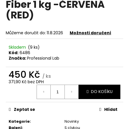
Fiber 1 kg -ČERVENÁ
a
(RED)
j
í
t
Můžeme doručit do:
11.8.2026
Možnosti doručení
?
Skladem
(9 ks)
Kód:
6486
Značka:
Professional Lab
HLEDAT
450 Kč
/ ks
371,90 Kč bez DPH
Měrná
D
DO KOŠÍKU
cena:
o
p
Zeptat se
Hlídat
o
r
Kategorie
:
Novinky
u
Balení
:
S cívkou