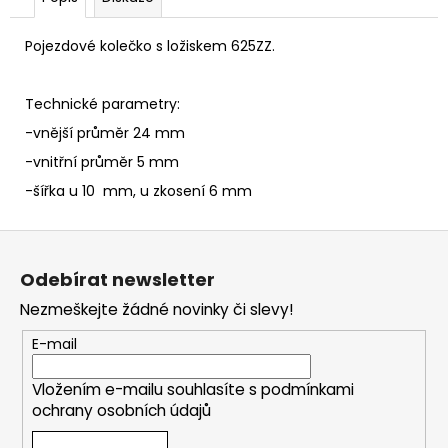
č
u
j
Pojezdové kolečko s ložiskem 625ZZ.
e
m
Technické parametry:
e
-vnější průměr 24 mm
-vnitřní průměr 5 mm
-šířka u 10 mm, u zkosení 6 mm
Z
á
Odebírat newsletter
p
Nezmeškejte žádné novinky či slevy!
a
t
E-mail
í
Vložením e-mailu souhlasíte s
podmínkami
ochrany osobních údajů