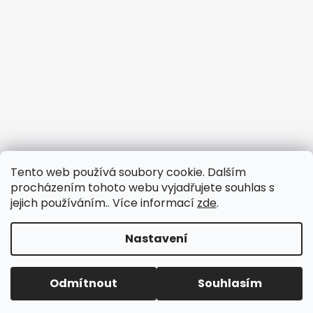
Tento web používá soubory cookie. Dalším
procházením tohoto webu vyjadřujete souhlas s
jejich používáním.. Více informací
zde
.
Nastavení
Vytvořil Shoptet
Odmítnout
Souhlasím
Copyright 2026
3dfun.cz
. Všechna práva vyhrazena.