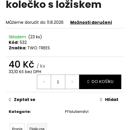
kolečko s ložiskem
a
j
í
Můžeme doručit do:
11.8.2026
Možnosti doručení
t
?
Skladem
(23 ks)
Kód:
532
Značka:
TWO TREES
40 Kč
/ ks
HLEDAT
33,10 Kč bez DPH
Měrná
DO KOŠÍKU
cena:
D
o
Zeptat se
Hlídat
p
o
Kategorie
:
Příslušenství
r
u
Popis
Diskuze