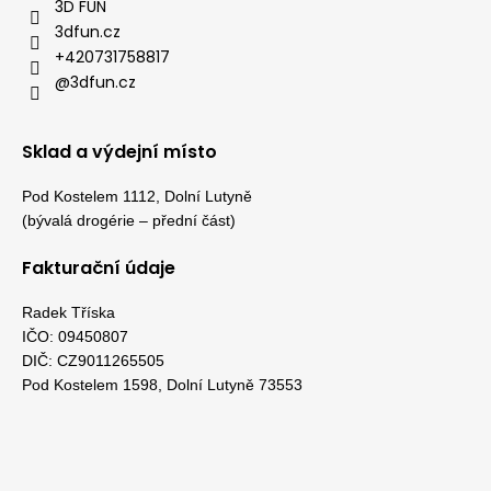
3D FUN
3dfun.cz
+420731758817
@3dfun.cz
Sklad a výdejní místo
Pod Kostelem 1112, Dolní Lutyně
(bývalá drogérie – přední část)
Fakturační údaje
Radek Tříska
IČO: 09450807
DIČ: CZ9011265505
Pod Kostelem 1598, Dolní Lutyně 73553