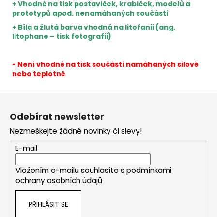
+ Vhodné na tisk postaviček, krabiček, modelů a
prototypů apod. nenamáhaných součástí
+ Bíla a žlutá barva vhodná na litofanii (ang.
litophane – tisk fotografii)
- Není vhodné na tisk součástí namáhaných silově
nebo teplotně
Z
á
Odebírat newsletter
p
Nezmeškejte žádné novinky či slevy!
a
t
E-mail
í
Vložením e-mailu souhlasíte s
podmínkami
ochrany osobních údajů
PŘIHLÁSIT SE