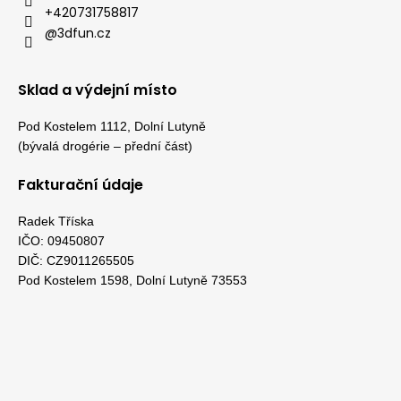
+420731758817
@3dfun.cz
Sklad a výdejní místo
Pod Kostelem 1112, Dolní Lutyně
(bývalá drogérie – přední část)
Fakturační údaje
Radek Tříska
IČO: 09450807
DIČ: CZ9011265505
Pod Kostelem 1598, Dolní Lutyně 73553