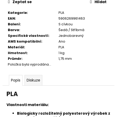
č
Zeptat se
Hlídat
u
j
Kategorie
:
PLA
e
EAN
:
5906269961463
m
Balení
:
S cívkou
e
Barva
:
Šedá / Stříbrná
Specifické vlastností
:
Jednobarevný
AMS kompatibilní
:
Ano
Materiál
:
PLA
Hmotnost
:
1 kg
Průměr
:
1,75 mm
Položka byla vyprodána…
Popis
Diskuze
PLA
Vlastnosti materiálu:
Biologicky rozložitelný polyesterový výrobek z