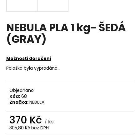
a
j
í
NEBULA PLA 1 kg- ŠEDÁ
t
(GRAY)
?
Možnosti doručení
Položka byla vyprodána…
HLEDAT
Objednáno
Kód:
68
D
Značka:
NEBULA
o
p
370 Kč
o
/ ks
r
305,80 Kč bez DPH
u
Měrná
cena: