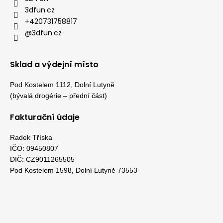
3dfun.cz
+420731758817
@3dfun.cz
Sklad a výdejní místo
Pod Kostelem 1112, Dolní Lutyně
(bývalá drogérie – přední část)
Fakturační údaje
Radek Tříska
IČO: 09450807
DIČ: CZ9011265505
Pod Kostelem 1598, Dolní Lutyně 73553