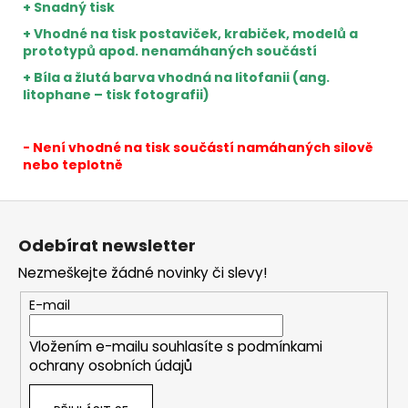
+ Snadný tisk
+ Vhodné na tisk postaviček, krabiček, modelů a
prototypů apod. nenamáhaných součástí
+ Bíla a žlutá barva vhodná na litofanii (ang.
litophane – tisk fotografii)
- Není vhodné na tisk součástí namáhaných silově
nebo teplotně
Z
á
Odebírat newsletter
p
Nezmeškejte žádné novinky či slevy!
a
t
E-mail
í
Vložením e-mailu souhlasíte s
podmínkami
ochrany osobních údajů