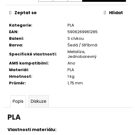
č
u
Zeptat se
Hlídat
j
e
Kategorie
:
PLA
m
EAN
:
5906269961265
e
Balení
:
S cívkou
Barva
:
Šedá / Stříbrná
Metalíza
,
Specifické vlastností
:
Jednobarevný
AMS kompatibilní
:
Ano
Materiál
:
PLA
Hmotnost
:
1 kg
Průměr
:
1,75 mm
Popis
Diskuze
PLA
Vlastnosti materiálu: