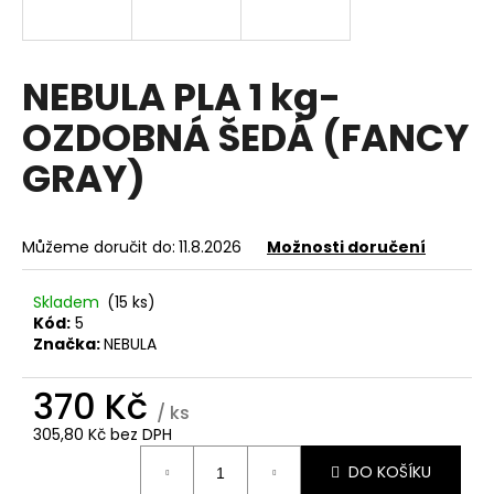
a
j
í
NEBULA PLA 1 kg-
t
OZDOBNÁ ŠEDÁ (FANCY
?
GRAY)
Můžeme doručit do:
11.8.2026
Možnosti doručení
HLEDAT
Skladem
(15 ks)
Kód:
5
Značka:
NEBULA
D
o
370 Kč
p
/ ks
o
305,80 Kč bez DPH
r
Měrná
u
DO KOŠÍKU
cena: