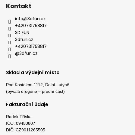
Kontakt
info
@
3dfun.cz
+420731758817
3D FUN
3dfun.cz
+420731758817
@3dfun.cz
Sklad a výdejní místo
Pod Kostelem 1112, Dolní Lutyně
(bývalá drogérie – přední část)
Fakturační údaje
Radek Tříska
IČO: 09450807
DIČ: CZ9011265505