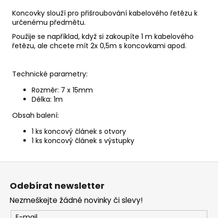
č
u
Koncovky slouží pro přišroubování kabelového řetězu k
j
určenému předmětu.
e
Použije se například, když si zakoupíte 1 m kabelového
m
řetězu, ale chcete mít 2x 0,5m s koncovkami apod.
e
Technické parametry:
Rozměr: 7 x 15mm
Délka: 1m
Obsah balení:
1 ks koncový článek s otvory
1 ks koncový článek s výstupky
Z
á
Odebírat newsletter
p
Nezmeškejte žádné novinky či slevy!
a
E-mail