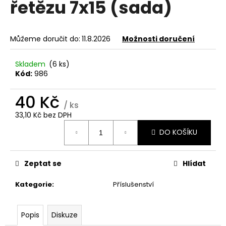
řetězu 7x15 (sada)
a
j
í
Můžeme doručit do:
11.8.2026
Možnosti doručení
t
?
Skladem
(6 ks)
Kód:
986
40 Kč
/ ks
33,10 Kč bez DPH
HLEDAT
Měrná
DO KOŠÍKU
cena:
D
Zeptat se
Hlídat
o
p
Kategorie
:
Příslušenství
o
r
u
Popis
Diskuze