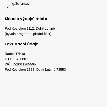
@3dfun.cz
Sklad a výdejní místo
Pod Kostelem 1112, Dolní Lutyně
(bývalá drogérie – přední část)
Fakturační údaje
Radek Tříska
IČO: 09450807
DIČ: CZ9011265505
Pod Kostelem 1598, Dolní Lutyně 73553