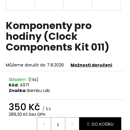
a
j
í
Komponenty pro
t
hodiny (Clock
?
Components Kit 011)
Můžeme doručit do:
7.8.2026
Možnosti doručení
HLEDAT
Skladem
(1 ks)
Kód:
4971
Značka:
Bambu Lab
D
o
350 Kč
p
/ ks
o
289,30 Kč bez DPH
r
Měrná
u
DO KOŠÍKU
cena: