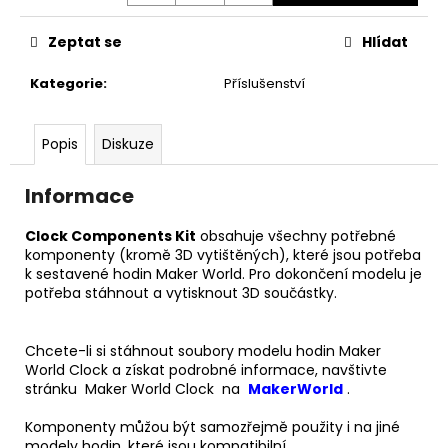
č
u
Zeptat se
Hlídat
j
e
Kategorie
:
Příslušenství
m
e
Popis
Diskuze
Informace
Clock Components Kit
obsahuje všechny potřebné
komponenty (kromě 3D vytištěných), které jsou potřeba
k sestavené hodin Maker World. Pro dokončení modelu je
potřeba stáhnout a vytisknout 3D součástky.
Chcete-li si stáhnout soubory modelu hodin Maker
World Clock a získat podrobné informace, navštivte
stránku Maker World Clock
na
MakerWorld
.
Komponenty můžou být samozřejmě použity i na jiné
modely hodin, které jsou kompatibilní.