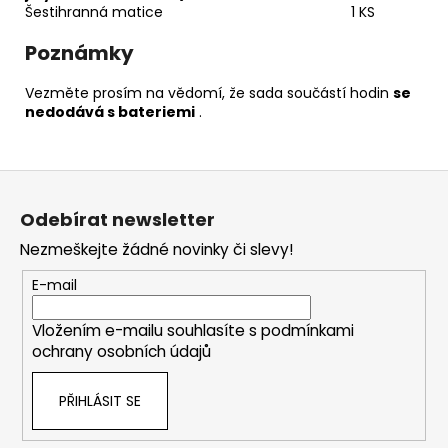
Šestihranná matice
1 KS
Poznámky
Vezměte prosím na vědomí, že sada součástí hodin
se
nedodává s bateriemi
.
Z
á
Odebírat newsletter
p
Nezmeškejte žádné novinky či slevy!
a
t
E-mail
í
Vložením e-mailu souhlasíte s
podmínkami
ochrany osobních údajů
PŘIHLÁSIT SE