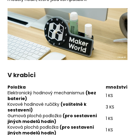
V krabici
Položka
množství
Elektronický hodinový mechanismus
(bez
1 KS
baterie)
Kovové hodinové ručičky
(volitelně k
3 KS
sestavení)
Gumová plochá podložka
(pro sestavení
1 KS
jiných modelů hodin)
Kovová plochá podložka
(pro sestavení
1 KS
jiných modelů hodin)