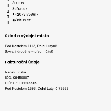
3D FUN
3dfun.cz
+420731758817
@3dfun.cz
Sklad a výdejní místo
Pod Kostelem 1112, Dolní Lutyně
(bývalá drogérie – přední část)
Fakturační údaje
Radek Tříska
IČO: 09450807
DIČ: CZ9011265505
Pod Kostelem 1598, Dolní Lutyně 73553