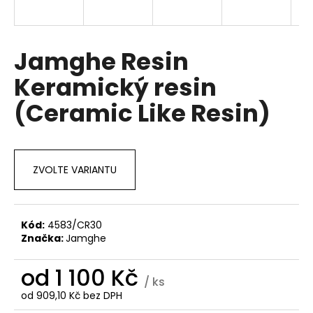
a
j
í
Jamghe Resin
t
Keramický resin
?
(Ceramic Like Resin)
HLEDAT
ZVOLTE VARIANTU
D
Kód:
4583/CR30
o
Značka:
Jamghe
p
o
od
1 100 Kč
/ ks
r
od
909,10 Kč
bez DPH
u
Měrná