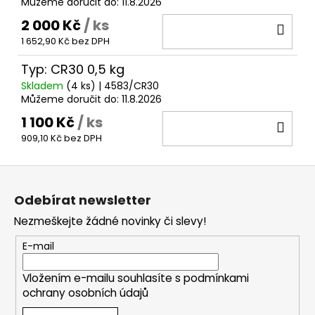
Můžeme doručit do:
11.8.2026
2 000 Kč
/ ks
DO
1 652,90 Kč bez DPH
KOŠ
Typ: CR30 0,5 kg
Skladem
(4 ks)
| 4583/CR30
Můžeme doručit do:
11.8.2026
1 100 Kč
/ ks
DO
909,10 Kč bez DPH
KOŠ
Z
á
Odebírat newsletter
p
Nezmeškejte žádné novinky či slevy!
a
t
E-mail
í
Vložením e-mailu souhlasíte s
podmínkami
ochrany osobních údajů