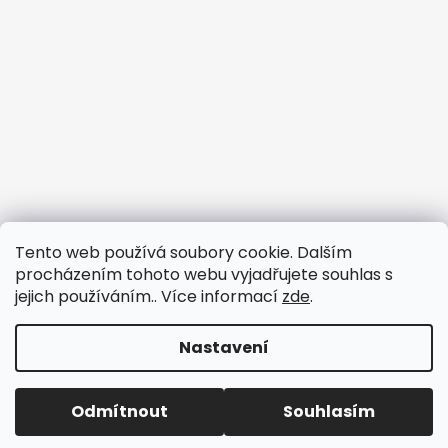
Tento web používá soubory cookie. Dalším
procházením tohoto webu vyjadřujete souhlas s
jejich používáním.. Více informací
zde
.
Nastavení
Vytvořil Shoptet
Odmítnout
Souhlasím
Copyright 2026
3dfun.cz
. Všechna práva vyhrazena.