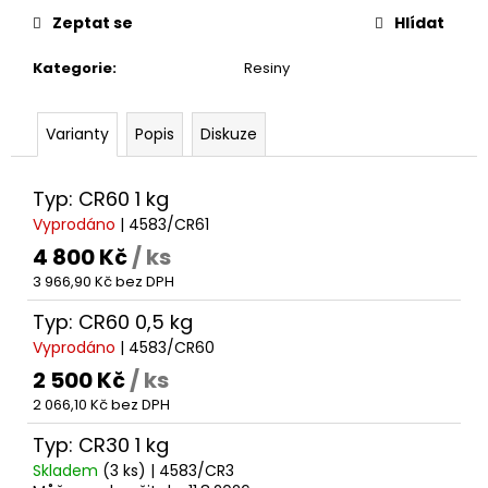
č
cena:
Zeptat se
Hlídat
u
j
Kategorie
:
Resiny
e
m
e
Varianty
Popis
Diskuze
Typ: CR60 1 kg
Vyprodáno
| 4583/CR61
4 800 Kč
/ ks
3 966,90 Kč bez DPH
Typ: CR60 0,5 kg
Vyprodáno
| 4583/CR60
2 500 Kč
/ ks
2 066,10 Kč bez DPH
Typ: CR30 1 kg
Skladem
(3 ks)
| 4583/CR3