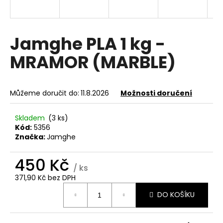
a
j
í
Jamghe PLA 1 kg -
t
MRAMOR (MARBLE)
?
Můžeme doručit do:
11.8.2026
Možnosti doručení
HLEDAT
Skladem
(3 ks)
Kód:
5356
Značka:
Jamghe
D
450 Kč
/ ks
o
371,90 Kč bez DPH
p
Měrná
o
DO KOŠÍKU
cena:
r
u