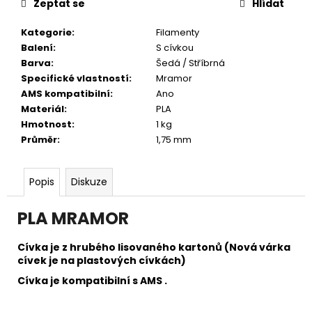
č
Zeptat se
Hlídat
u
j
Kategorie
:
Filamenty
e
Balení
:
S cívkou
m
Barva
:
Šedá / Stříbrná
e
Specifické vlastností
:
Mramor
AMS kompatibilní
:
Ano
Materiál
:
PLA
Hmotnost
:
1 kg
Průměr
:
1,75 mm
Popis
Diskuze
PLA MRAMOR
Cívka je z hrubého lisovaného kartonů (Nová várka
cívek je na plastových cívkách)
Cívka je kompatibilní s AMS .