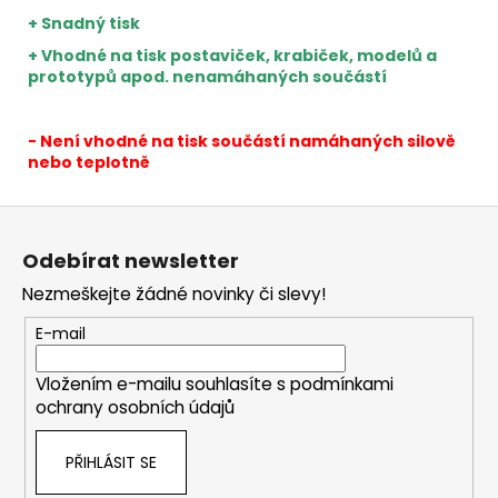
+ Snadný tisk
+ Vhodné na tisk postaviček, krabiček, modelů a
prototypů apod. nenamáhaných součástí
- Není vhodné na tisk součástí namáhaných silově
nebo teplotně
Z
á
Odebírat newsletter
p
Nezmeškejte žádné novinky či slevy!
a
t
E-mail
í
Vložením e-mailu souhlasíte s
podmínkami
ochrany osobních údajů
PŘIHLÁSIT SE