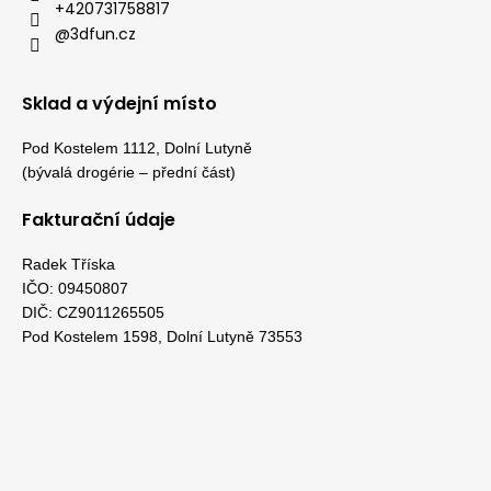
+420731758817
@3dfun.cz
Sklad a výdejní místo
Pod Kostelem 1112, Dolní Lutyně
(bývalá drogérie – přední část)
Fakturační údaje
Radek Tříska
IČO: 09450807
DIČ: CZ9011265505
Pod Kostelem 1598, Dolní Lutyně 73553