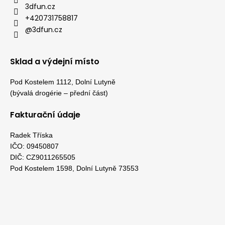
3dfun.cz
+420731758817
@3dfun.cz
Sklad a výdejní místo
Pod Kostelem 1112, Dolní Lutyně
(bývalá drogérie – přední část)
Fakturační údaje
Radek Tříska
IČO: 09450807
DIČ: CZ9011265505
Pod Kostelem 1598, Dolní Lutyně 73553