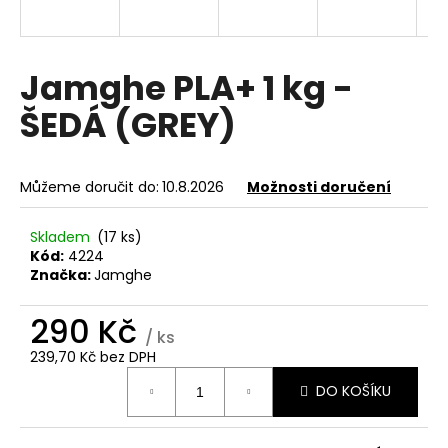
a
j
í
Jamghe PLA+ 1 kg -
t
ŠEDÁ (GREY)
?
Můžeme doručit do:
10.8.2026
Možnosti doručení
HLEDAT
Skladem
(17 ks)
Kód:
4224
Značka:
Jamghe
D
290 Kč
/ ks
o
239,70 Kč bez DPH
p
Měrná
o
DO KOŠÍKU
cena:
r
u