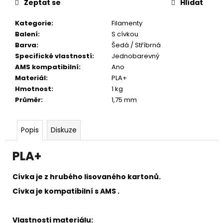
č
Zeptat se
Hlídat
u
j
Kategorie
:
Filamenty
e
Balení
:
S cívkou
m
Barva
:
Šedá / Stříbrná
e
Specifické vlastností
:
Jednobarevný
AMS kompatibilní
:
Ano
Materiál
:
PLA+
Hmotnost
:
1 kg
Průměr
:
1,75 mm
Popis
Diskuze
PLA+
Cívka je z hrubého lisovaného kartonů.
Cívka je kompatibilní s AMS .
Vlastnosti materiálu: