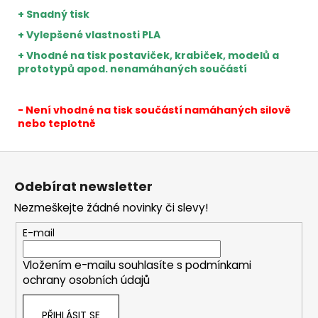
+ Snadný tisk
+ Vylepšené vlastnosti PLA
+ Vhodné na tisk postaviček, krabiček, modelů a
prototypů apod. nenamáhaných součástí
- Není vhodné na tisk součástí namáhaných silově
nebo teplotně
Z
á
Odebírat newsletter
p
Nezmeškejte žádné novinky či slevy!
a
t
E-mail
í
Vložením e-mailu souhlasíte s
podmínkami
ochrany osobních údajů
PŘIHLÁSIT SE