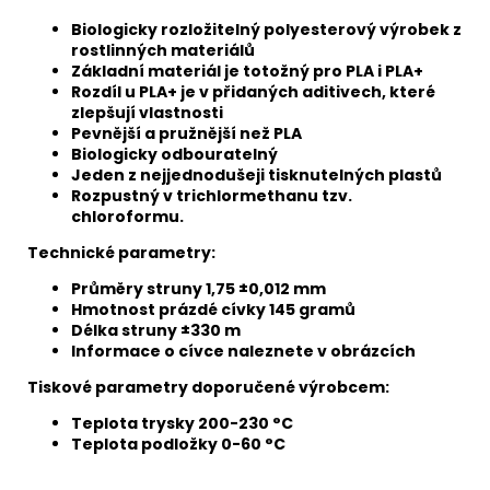
Biologicky rozložitelný polyesterový výrobek z
rostlinných materiálů
Základní materiál je totožný pro PLA i PLA+
Rozdíl u PLA+ je v přidaných aditivech, které
zlepšují vlastnosti
Pevnější a pružnější než PLA
Biologicky odbouratelný
Jeden z nejjednodušeji tisknutelných plastů
Rozpustný v trichlormethanu tzv.
chloroformu.
Technické parametry:
Průměry struny 1,75 ±0,012 mm
Hmotnost prázdé cívky 145 gramů
Délka struny ±330 m
Informace o cívce naleznete v obrázcích
Tiskové parametry doporučené výrobcem:
Teplota trysky 200-230 °C
Teplota podložky 0-60 °C