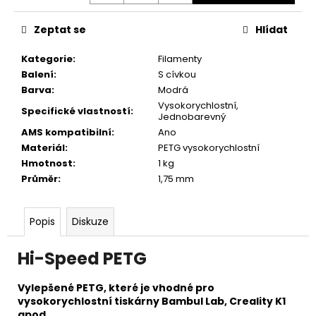
č
u
Zeptat se
Hlídat
j
e
Kategorie
:
Filamenty
m
Balení
:
S cívkou
e
Barva
:
Modrá
Vysokorychlostní
,
Specifické vlastností
:
Jednobarevný
AMS kompatibilní
:
Ano
Materiál
:
PETG vysokorychlostní
Hmotnost
:
1 kg
Průměr
:
1,75 mm
Popis
Diskuze
Hi-Speed
PETG
Vylepšené PETG, které je vhodné pro
vysokorychlostní tiskárny Bambul Lab, Creality K1
apod.