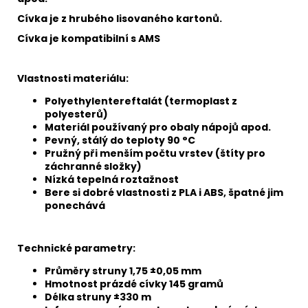
Cívka je z hrubého lisovaného kartonů.
Cívka je kompatibilní s AMS
Vlastnosti materiálu:
Polyethylentereftalát (termoplast z
polyesterů)
Materiál používaný pro obaly nápojů apod.
Pevný, stálý do teploty 90 °C
Pružný při menším počtu vrstev (štíty pro
záchranné složky)
Nízká tepelná roztažnost
Bere si dobré vlastnosti z PLA i ABS, špatné jim
ponechává
Technické parametry:
Průměry struny 1,75 ±0,05 mm
Hmotnost prázdé cívky 145 gramů
Délka struny ±330 m