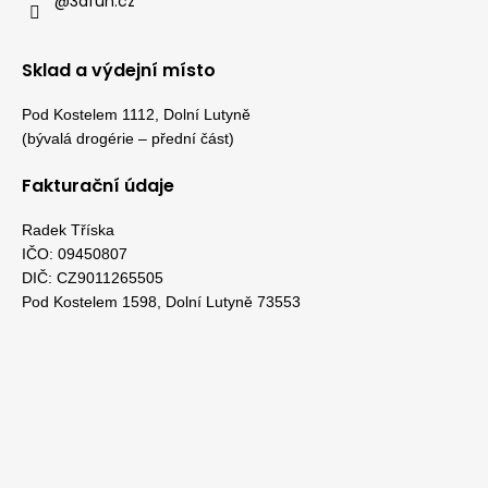
@3dfun.cz
Sklad a výdejní místo
Pod Kostelem 1112, Dolní Lutyně
(bývalá drogérie – přední část)
Fakturační údaje
Radek Tříska
IČO: 09450807
DIČ: CZ9011265505
Pod Kostelem 1598, Dolní Lutyně 73553