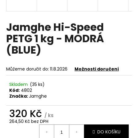
a
j
í
Jamghe Hi-Speed
t
PETG 1 kg - MODRÁ
?
(BLUE)
Můžeme doručit do:
11.8.2026
Možnosti doručení
HLEDAT
Skladem
(35 ks)
Kód:
4802
Značka:
Jamghe
D
o
320 Kč
p
/ ks
o
264,50 Kč bez DPH
r
Měrná
u
DO KOŠÍKU
cena: