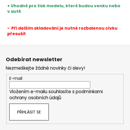
+ Vhodné pro tisk modelu, které budou venku nebo
v autě
- Při delším skladování je nutné rozbalenou cívku
přesušit
Z
á
Odebírat newsletter
p
Nezmeškejte žádné novinky či slevy!
a
t
E-mail
í
Vložením e-mailu souhlasíte s
podmínkami
ochrany osobních údajů
PŘIHLÁSIT SE