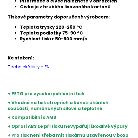
Informace o cívce naleznete v obrázcích
Cívka je z hrubého lisovaného kartonů.
Tiskové parametry doporučené výrobcem:
Teplota trysky 220-260 °C
Teplota podložky 75-90 °C
Rychlost tisku: 50-500 mm/s
Ke stažení:
Technické listy - EN
+ PETG pro vysokorychlostní tisk
+ Vhodné na tisk strojních a konstrukčních
součástí, namáhaných silově a teplotně
+ Kompatibilní s AMS
+ Oproti ABS se při tisku nevypařuji škodlivé výpary
+ Pro tisk není třeba mít tiskárnu uzavřenou v boxu