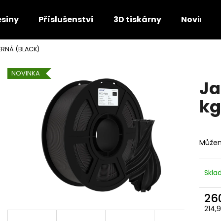
esiny
Příslušenství
3D tiskárny
Novinky
ERNÁ (BLACK)
Co potřebujete najít?
NOVINKA
Ja
HLEDAT
kg
Doporučujeme
Můžem
Skl
26
214,
Měr