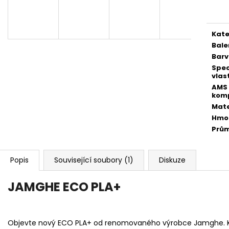
cena
Kate
Bale
Bar
Spec
vlas
AMS
komp
Mate
Hmo
Prů
Popis
Související soubory (1)
Diskuze
JAMGHE ECO PLA+
Objevte nový ECO PLA+ od renomovaného výrobce Jamghe. K