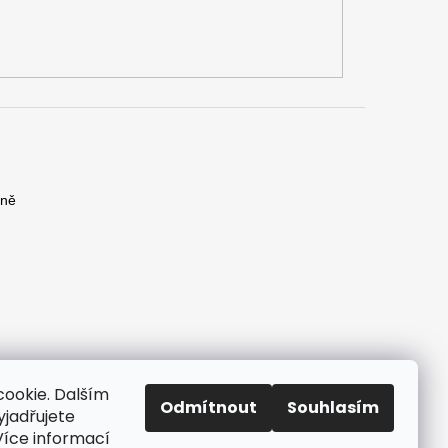
yně
)
yně
ookie. Dalším
Odmítnout
Souhlasím
jadřujete
 Více informací