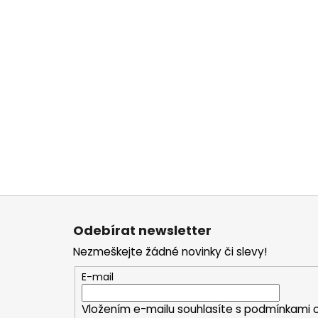
Z
á
Odebírat newsletter
p
Nezmeškejte žádné novinky či slevy!
a
t
E-mail
í
Vložením e-mailu souhlasíte s
podmínkami o