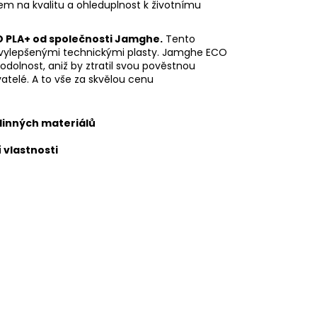
zem na kvalitu a ohleduplnost k životnímu
O PLA+ od společnosti Jamghe.
Tento
a vylepšenými technickými plasty. Jamghe ECO
odolnost, aniž by ztratil svou pověstnou
vatelé. A to vše za skvělou cenu
tlinných materiálů
í vlastnosti