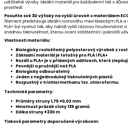
udržitelné výroby. Ideální materiál pro každodenní tisk s důra
prostředí.
Posuňte své 3D výtisky na vyšší úroveň s materiálem EC
filament představuje ideální rovnováhu mezi klasickým PLA 
PLA+ byl vyvinut tak, aby nabídl vyšší rázovou houževnatost a 
snadnou tisknutelnost, kterou ocení začátečníci i pokročilí uži
Vlastnosti materiálu:
Biologicky rozložitelný polyesterový výrobek z ros
Základní materiál je totožný pro PLA i PLA+
Rozdíl u PLA+ je v přidaných aditivech, které zlepšuj
Pevnější a pružnější než PLA
Biologicky odbouratelný
Jeden z nejjednodušeji tisknutelných plastů
Rozpustný v trichlormethanu tzv. chloroformu.
Technické parametry:
Průměry struny 1,75 ±0,02 mm
Hmotnost prázdé cívky 135 gramů
Délka struny ±330 m
Tiskové parametry doporučené výrobcem: