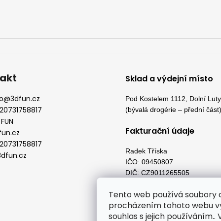
akt
Sklad a výdejní místo
o
@
3dfun.cz
Pod Kostelem 1112, Dolní Lut
20731758817
(bývalá drogérie – přední část
 FUN
Fakturační údaje
fun.cz
20731758817
Radek Tříska
dfun.cz
IČO: 09450807
DIČ: CZ9011265505
Pod Kostelem 1598, Dolní Lut
Tento web používá soubory c
73553
procházením tohoto webu vy
souhlas s jejich používáním..