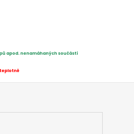
typů apod. nenamáhaných součástí
 teplotně