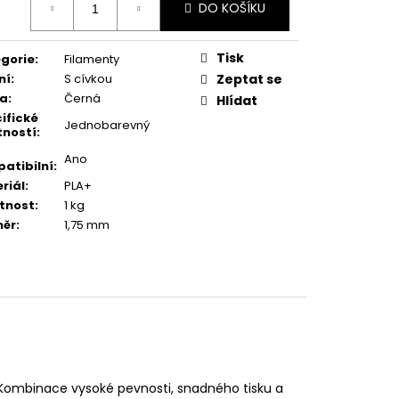
DO KOŠÍKU
:
Tisk
gorie
:
Filamenty
ní
:
S cívkou
Zeptat se
va
:
Černá
Hlídat
ifické
Jednobarevný
tností
:
Ano
atibilní
:
riál
:
PLA+
tnost
:
1 kg
měr
:
1,75 mm
ombinace vysoké pevnosti, snadného tisku a