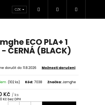
Hledat
Přihlášení
Nákupní
Sleva
Dárkové poukazy
FAQ
CZK
košík
mghe ECO PLA+ 1
 - ČERNÁ (BLACK)
e doručit do:
11.8.2026
Možnosti doručení
adem
(102 ks)
Kód:
7038
Značka:
Jamghe
0 Kč
/ ks
90 Kč bez DPH
ná