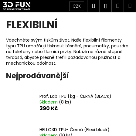
K
Přejít
Hledat
Náku
M
Přihlášen
CZK
na
o
obsah
Zpět
Zpět
košík
š
FLEXIBILNÍ
í
C
k
o
Vdechněte svým tiskům život. Naše flexibilní filamenty
typu TPU umožňují tisknout těsnění, pneumatiky, pouzdra
p
na telefony nebo tlumicí prvky. Nabízíme různé stupně
o
tvrdosti, abyste přesně trefili požadovanou pružnost a
t
mechanickou odolnost.
ř
Nejprodávanější
e
b
u
Prof. Lab TPU 1 kg - ČERNÁ (BLACK)
Skladem
(8 ks)
j
390 Kč
e
t
e
HELLO3D TPU- Černá (Flexi black)
n
Skladem
(10 ks)