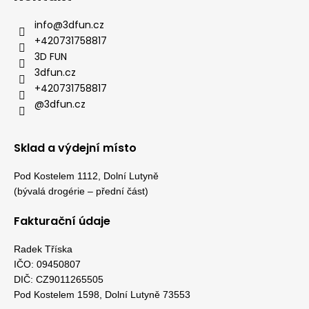
info
@
3dfun.cz
+420731758817
3D FUN
3dfun.cz
+420731758817
@3dfun.cz
Sklad a výdejní místo
Pod Kostelem 1112, Dolní Lutyně
(bývalá drogérie – přední část)
Fakturační údaje
Radek Tříska
IČO: 09450807
DIČ: CZ9011265505
Pod Kostelem 1598, Dolní Lutyně 73553