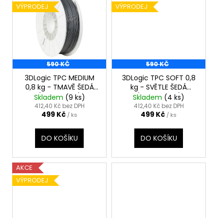
VÝPRODEJ
VÝPRODEJ
590 KČ
590 KČ
3DLogic TPC MEDIUM
3DLogic TPC SOFT 0,8
0,8 kg - TMAVĚ ŠEDÁ
kg - SVĚTLE ŠEDÁ
(DARK GRAY)
(LIGHT GRAY)
Skladem
(9 ks)
Skladem
(4 ks)
412,40 Kč bez DPH
412,40 Kč bez DPH
499 Kč
499 Kč
/ ks
/ ks
DO KOŠÍKU
DO KOŠÍKU
AKCE
VÝPRODEJ