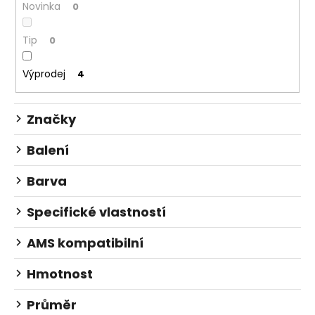
č
u
Novinka
0
u
k
j
t
Tip
0
e
ů
m
Výprodej
4
e
Značky
Balení
Barva
Specifické vlastností
AMS kompatibilní
Hmotnost
Průměr