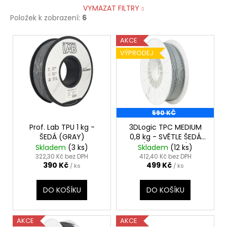
VYMAZAT FILTRY
Položek k zobrazení:
6
V
AKCE
ý
VÝPRODEJ
p
i
s
p
590 KČ
r
o
Prof. Lab TPU 1 kg -
3DLogic TPC MEDIUM
ŠEDÁ (GRAY)
0,8 kg - SVĚTLE ŠEDÁ
d
(LIGHT GRAY)
Skladem
(3 ks)
Skladem
(12 ks)
u
322,30 Kč bez DPH
412,40 Kč bez DPH
390 Kč
499 Kč
k
/ ks
/ ks
t
DO KOŠÍKU
DO KOŠÍKU
ů
AKCE
AKCE