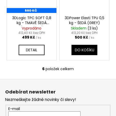
590 KČ
3DLogic TPC SOFT 0,8
3DPower Elasti TPU 0,5
kg - TMAVĚ ŠEDÁ
kg - ŠEDÁ (GREY)
(DARK GRAY)
Vyprodáno
Skladem
(3 ks)
412,40 Kč bez DPH
413,20 Kč bez DPH
499 Kč
500 Kč
/ ks
/ ks
DETAIL
DO KOŠÍKU
6
položek celkem
O
v
Z
l
á
á
Odebírat newsletter
d
p
a
Nezmeškejte žádné novinky či slevy!
a
c
t
E-mail
í
í