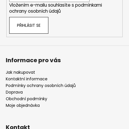
p
Vložením e-mailu souhlasíte s
podmínkami
r
ochrany osobních údajů
v
k
PŘIHLÁSIT SE
y
v
ý
p
i
s
Informace pro vás
u
Jak nakupovat
Kontaktní informace
Podmínky ochrany osobních údajů
Doprava
Obchodní podmínky
Moje objednávka
Kontakt