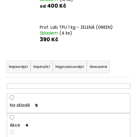
400 Kč
a
od
j
í
Prof. Lab TPU 1 kg - ZELENÁ (GREEN)
t
Skladem
(4 ks)
?
390 Kč
Ř
a
Nejlevnější
Nejdražší
Nejprodávanější
Abecedně
HLEDAT
z
e
n
D
í
o
Na skladě
5
p
p
r
o
o
r
Akce
4
d
u