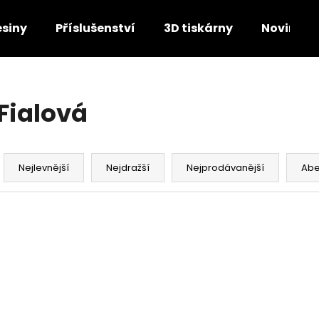
esiny
Příslušenství
3D tiskárny
Novinky
Co potřebujete najít?
Fialová
HLEDAT
Ř
a
Nejlevnější
Nejdražší
Nejprodávanější
Ab
z
Doporučujeme
e
V
n
AKCE
ý
Kód:
6766
í
VÝPRODEJ
p
p
i
r
s
o
p
d
260