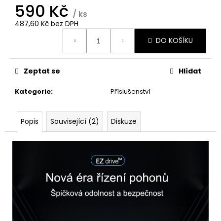
č
590 Kč
u
/ ks
j
487,60 Kč bez DPH
e
Měrná
DO KOŠÍKU
cena:
m
e
Zeptat se
Hlídat
Kategorie
:
Příslušenství
Popis
Související (2)
Diskuze