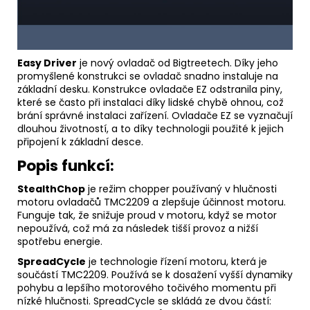
Easy Driver
je nový ovladač od Bigtreetech. Díky jeho
promyšlené konstrukci se ovladač snadno instaluje na
základní desku. Konstrukce ovladače EZ odstranila piny,
které se často při instalaci díky lidské chybě ohnou, což
brání správné instalaci zařízení. Ovladače EZ se vyznačují
dlouhou životností, a to díky technologii použité k jejich
připojení k základní desce.
Popis funkcí:
StealthChop
je režim chopper používaný v hlučnosti
motoru ovladačů TMC2209 a zlepšuje účinnost motoru.
Funguje tak, že snižuje proud v motoru, když se motor
nepoužívá, což má za následek tišší provoz a nižší
spotřebu energie.
SpreadCycle
je technologie řízení motoru, která je
součástí TMC2209. Používá se k dosažení vyšší dynamiky
pohybu a lepšího motorového točivého momentu při
nízké hlučnosti. SpreadCycle se skládá ze dvou částí: