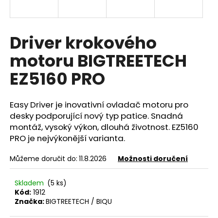
a
j
í
Driver krokového
t
motoru BIGTREETECH
?
EZ5160 PRO
Easy Driver je inovativní ovladač motoru pro
HLEDAT
desky podporující nový typ patice. Snadná
montáž, vysoký výkon, dlouhá životnost. EZ5160
PRO je nejvýkonější varianta.
D
Můžeme doručit do:
11.8.2026
Možnosti doručení
o
p
Skladem
(5 ks)
o
Kód:
1912
r
Značka:
BIGTREETECH / BIQU
u