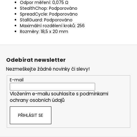
Odpor měření: 0,075 Ω
StealthChop: Podporováno
SpreadCycle: Podporováno
StallGuard: Podporováno
Maximální rozdělení kroků: 256
Rozměry: 18,5 x 20 mm
Z
á
Odebírat newsletter
p
Nezmeškejte žádné novinky či slevy!
a
t
E-mail
í
Vložením e-mailu souhlasíte s
podmínkami
ochrany osobních údajů
PŘIHLÁSIT SE