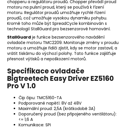
chopperu a regulátoru proudů. Chopper převádí proud
motoru na pulsní proud, který se používá k řízení
motoru. Regulátor proudů umožňuje rychlé řízení
proudů, což umožňuje vysokou dynamiku pohybu.
Kromě toho může být SpreadCycle kombinován s
technologií StallGuard pro bezsenzorové homování.
StallGuard
je funkce bezsenzorového navádění
ovladače motoru TMC2209. Monitoruje změny v proudu
motoru a umožňuje řidiči zjistit, kdy se motor zastavil, a
vrátit tiskárnu do výchozí polohy. Tato funkce zajišťuje
přesnost výtisků a nepoškození motorů.
Specifikace ovladače
Bigtreetech Easy Driver EZ5160
Pro V 1.0
Čip čipu: TMC5160-TA
Podporované napětí: 8V až 48V
Maximální proud: 2,5A (krátkodobě 3A)
Doporučený proud (bez připojeného ventilátoru):
<= 1,6 A
Komunikace: SPI