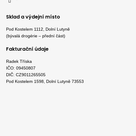
Sklad a výdejní místo
Pod Kostelem 1112, Dolní Lutyně
(bývalá drogérie – přední část)
Fakturační údaje
Radek Tříska
IČO: 09450807
DIČ: CZ9011265505
Pod Kostelem 1598, Dolní Lutyně 73553