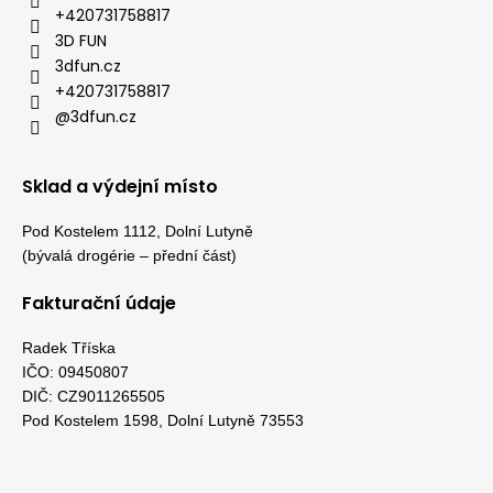
+420731758817
3D FUN
3dfun.cz
+420731758817
@3dfun.cz
Sklad a výdejní místo
Pod Kostelem 1112, Dolní Lutyně
(bývalá drogérie – přední část)
Fakturační údaje
Radek Tříska
IČO: 09450807
DIČ: CZ9011265505
Pod Kostelem 1598, Dolní Lutyně 73553