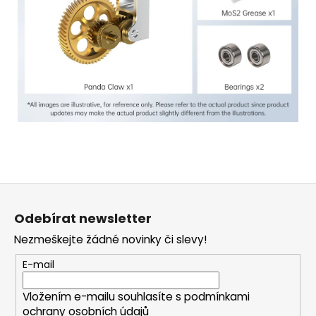
Z
á
Odebírat newsletter
p
Nezmeškejte žádné novinky či slevy!
a
t
E-mail
í
Vložením e-mailu souhlasíte s
podmínkami
ochrany osobních údajů