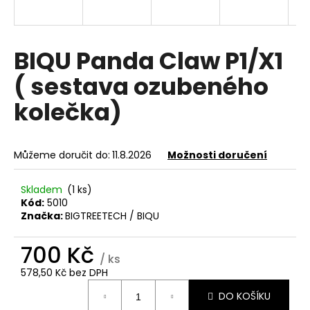
a
j
í
BIQU Panda Claw P1/X1
t
( sestava ozubeného
?
kolečka)
Můžeme doručit do:
11.8.2026
Možnosti doručení
HLEDAT
Skladem
(1 ks)
Kód:
5010
Značka:
BIGTREETECH / BIQU
D
o
700 Kč
p
/ ks
o
578,50 Kč bez DPH
r
Měrná
u
DO KOŠÍKU
cena: