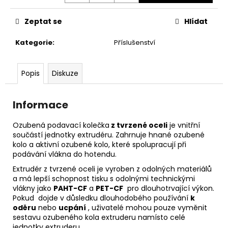
č
u
Zeptat se
Hlídat
j
e
Kategorie
:
Příslušenství
m
e
Popis
Diskuze
Informace
Ozubená podavací kolečka
z tvrzené oceli
je vnitřní
součástí jednotky extrudéru. Zahrnuje hnané ozubené
kolo a aktivní ozubené kolo, které spolupracují při
podávání vlákna do hotendu.
Extrudér z tvrzené oceli je vyroben z odolných materiálů
a má lepší schopnost tisku s odolnými technickými
vlákny jako
PAHT-CF
a
PET-CF
pro dlouhotrvající výkon.
Pokud dojde v důsledku dlouhodobého používání
k
oděru
nebo
ucpání
, uživatelé mohou pouze vyměnit
sestavu ozubeného kola extruderu namísto celé
jednotky extruderu.