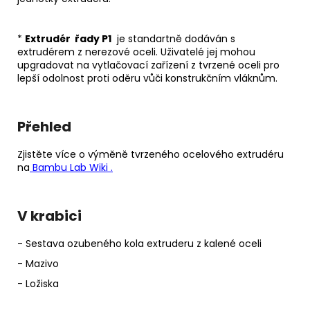
*
Extrudér
řady P1
je standartně dodáván s
extrudérem z nerezové oceli. Uživatelé jej mohou
upgradovat na vytlačovací zařízení z tvrzené oceli pro
lepší odolnost proti oděru vůči konstrukčním vláknům.
Přehled
Zjistěte více o výměně tvrzeného ocelového extrudéru
na
Bambu Lab Wiki
.
V krabici
- Sestava ozubeného kola extruderu z kalené oceli
- Mazivo
- Ložiska