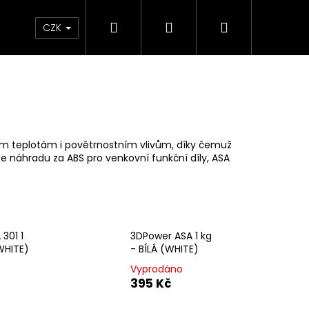
Hledat
Přihlášení
Nákupní
Sleva
Dárkové poukazy
FAQ
CZK
košík
okým teplotám i povětrnostním vlivům, díky čemuž
e náhradu za ABS pro venkovní funkční díly, ASA
301 1
3DPower ASA 1 kg
WHITE)
- BÍLÁ (WHITE)
Vyprodáno
395 Kč