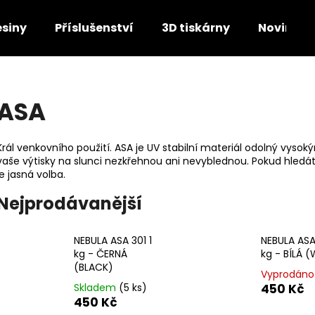
esiny
Příslušenství
3D tiskárny
Novinky
Co potřebujete najít?
ASA
HLEDAT
Král venkovního použití. ASA je UV stabilní materiál odolný vys
vaše výtisky na slunci nezkřehnou ani nevyblednou. Pokud hledát
je jasná volba.
Doporučujeme
Nejprodávanější
NEBULA ASA 301 1
NEBULA ASA 
kg - ČERNÁ
kg - BÍLÁ (
(BLACK)
Vyprodáno
Skladem
(5 ks)
450 Kč
450 Kč