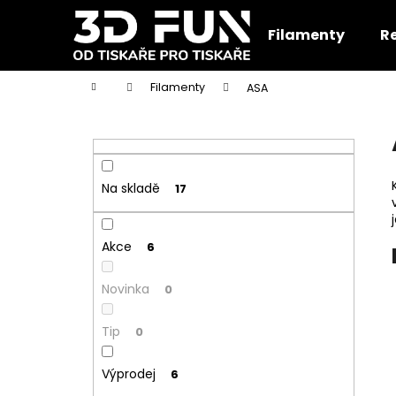
K
Přejít
na
o
Filamenty
R
obsah
Zpět
Zpět
š
do
do
í
Domů
Filamenty
ASA
k
obchodu
obchodu
P
o
s
t
Na skladě
17
r
a
Akce
n
6
n
Novinka
0
í
p
Tip
0
a
n
Výprodej
6
e