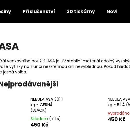
esiny
Příslušenství
3D tiskárny
Novinky
Co potřebujete najít?
ASA
HLEDAT
Král venkovního použití. ASA je UV stabilní materiál odolný vys
vaše výtisky na slunci nezkřehnou ani nevyblednou. Pokud hledát
je jasná volba.
Doporučujeme
Nejprodávanější
NEBULA ASA 301 1
NEBULA ASA 
kg - ČERNÁ
kg - BÍLÁ (
(BLACK)
Vyprodáno
Skladem
(7 ks)
450 Kč
450 Kč