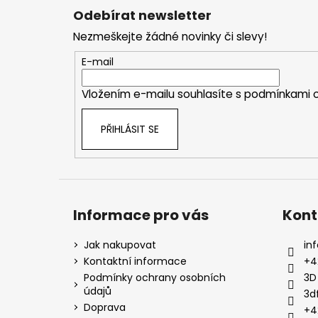
á
Odebírat newsletter
p
Nezmeškejte žádné novinky či slevy!
a
t
E-mail
í
Vložením e-mailu souhlasíte s
podmínkami o
PŘIHLÁSIT SE
Informace pro vás
Kont
Jak nakupovat
inf
Kontaktní informace
+4
Podmínky ochrany osobních
3D
údajů
3d
Doprava
+4