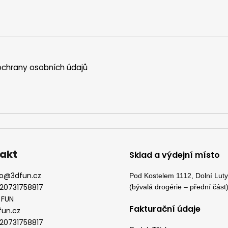
d
a
c
í
p
r
chrany osobních údajů
v
k
y
v
ý
p
i
s
akt
Sklad a výdejní místo
u
o
@
3dfun.cz
Pod Kostelem 1112, Dolní Lut
20731758817
(bývalá drogérie – přední část
 FUN
Fakturační údaje
fun.cz
20731758817