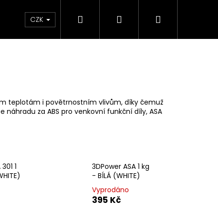
Hledat
Přihlášení
Nákupní
Sleva
Dárkové poukazy
FAQ
CZK
košík
okým teplotám i povětrnostním vlivům, díky čemuž
e náhradu za ABS pro venkovní funkční díly, ASA
301 1
3DPower ASA 1 kg
WHITE)
- BÍLÁ (WHITE)
Vyprodáno
395 Kč