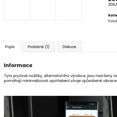
206,
Měr
cena
Kate
Polo
Popis
Podobné (1)
Diskuze
Informace
Tyto pryžové nožičky, alternativního výrobce, jsou navrženy ta
pomáhají minimalizovat opotřebení stroje způsobené vibrace