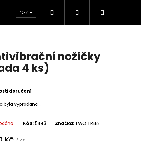
Hledat
Přihlášení
Nákupní
Sleva
Dárkové poukazy
FAQ
CZK
košík
tivibrační nožičky
ada 4 ks)
sti doručení
ka byla vyprodána…
odáno
Kód:
5443
Značka:
TWO TREES
0 Kč
/ ks