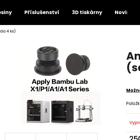
esiny
Příslušenství
3D tiskárny
Novinky
da 4 ks)
Co potřebujete najít?
An
HLEDAT
(s
Doporučujeme
Možno
Polož
Vypr
25