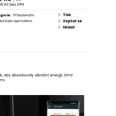
60 Kč bez DPH
ná
:
Tisk
gorie
:
Příslušenství
žka byla vyprodána…
Zeptat se
Hlídat
k, aby absorbovaly vibrační energii, čímž
mi.