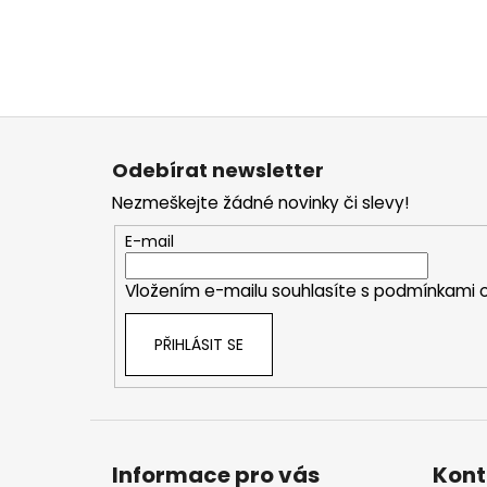
Z
á
Odebírat newsletter
p
Nezmeškejte žádné novinky či slevy!
a
t
E-mail
í
Vložením e-mailu souhlasíte s
podmínkami o
PŘIHLÁSIT SE
Informace pro vás
Kont