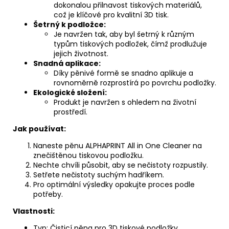
dokonalou přilnavost tiskových materiálů,
což je klíčové pro kvalitní 3D tisk.
Šetrný k podložce:
Je navržen tak, aby byl šetrný k různým
typům tiskových podložek, čímž prodlužuje
jejich životnost.
Snadná aplikace:
Díky pěnivé formě se snadno aplikuje a
rovnoměrně rozprostírá po povrchu podložky.
Ekologické složení:
Produkt je navržen s ohledem na životní
prostředí.
Jak používat:
Naneste pěnu ALPHAPRINT All in One Cleaner na
znečištěnou tiskovou podložku.
Nechte chvíli působit, aby se nečistoty rozpustily.
Setřete nečistoty suchým hadříkem.
Pro optimální výsledky opakujte proces podle
potřeby.
Vlastnosti:
Typ: Čisticí pěna pro 3D tiskové podložky