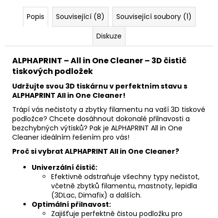
č
u
Popis
Související (8)
Související soubory (1)
j
e
Diskuze
m
e
ALPHAPRINT – All in One Cleaner – 3D čistič
tiskových podložek
Udržujte svou 3D tiskárnu v perfektním stavu s
ALPHAPRINT All in One Cleaner!
Trápí vás nečistoty a zbytky filamentu na vaší 3D tiskové
podložce? Chcete dosáhnout dokonalé přilnavosti a
bezchybných výtisků? Pak je ALPHAPRINT All in One
Cleaner ideálním řešením pro vás!
Proč si vybrat ALPHAPRINT All in One Cleaner?
Univerzální čistič:
Efektivně odstraňuje všechny typy nečistot,
včetně zbytků filamentu, mastnoty, lepidla
(3DLac, Dimafix) a dalších.
Optimální přilnavost:
Zajišťuje perfektně čistou podložku pro