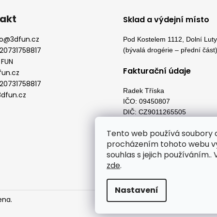
akt
Sklad a výdejní místo
o
@
3dfun.cz
Pod Kostelem 1112, Dolní Lut
20731758817
(bývalá drogérie – přední část
 FUN
Fakturační údaje
fun.cz
20731758817
Radek Tříska
dfun.cz
IČO: 09450807
DIČ: CZ9011265505
Pod Kostelem 1598, Dolní Lut
Tento web používá soubory c
73553
procházením tohoto webu vy
souhlas s jejich používáním..
zde
.
Nastavení
ena.