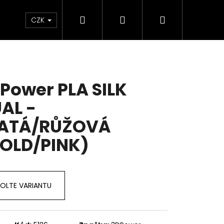
Hledat
Přihlášení
Nákupní
Sleva
Dárkové poukazy
FAQ
CZK
košík
Power PLA SILK
AL -
LATÁ/RŮŽOVÁ
OLD/PINK)
OLTE VARIANTU