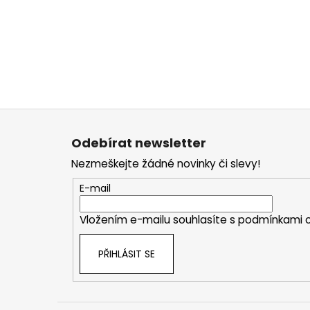
Z
á
Odebírat newsletter
p
Nezmeškejte žádné novinky či slevy!
a
t
E-mail
í
Vložením e-mailu souhlasíte s
podmínkami o
PŘIHLÁSIT SE