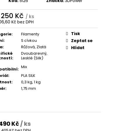
Kód:
5126
Značka:
3DPower
d
250 Kč
/ ks
06,60 Kč
bez DPH
ná
:
Tisk
gorie
:
Filamenty
ní
:
S cívkou
Zeptat se
va
:
Růžová
,
Zlatá
Hlídat
ifické
Dvoubarevný
,
tností
:
Lesklé (Silk)
Mix
atibilní
:
riál
:
PLA SILK
tnost
:
0,3 kg
,
1 kg
měr
:
1,75 mm
490 Kč
/ ks
405 Kč bez DPH