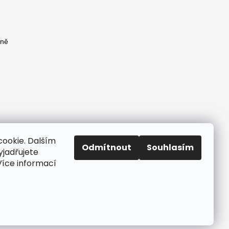
yně
)
yně
ookie. Dalším
Odmítnout
Souhlasím
jadřujete
 Více informací
Vytvořil Shoptet