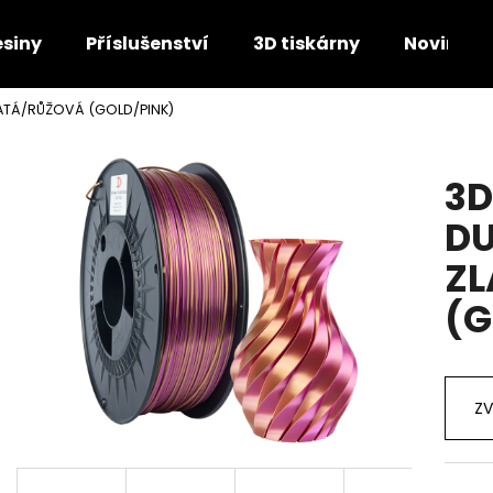
esiny
Příslušenství
3D tiskárny
Novinky
ZLATÁ/RŮŽOVÁ (GOLD/PINK)
Co potřebujete najít?
3D
HLEDAT
DU
Z
Doporučujeme
(G
ZV