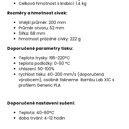
Celková hmotnost s krabicí: 1.4 kg
Rozmě
ry a hmotnost c
ívek:
Vnější průměr: 200 mm
Průměr otvoru: 52 mm
Šířka: 68 mm
hmotnost prázdné cívky: 222 g
Doporučen
é
parametry tisku:
Teplota trysky: 195-220°C
teplota podložky: 0-50 °C
chlazení: 50-100%
rychlost tisku: 40-200 mm/s (doporučená
výrobcem), osobně tiskneme Bambu Lab X1C s
profilem Generic PLA
Doporučené nastavení sušení:
Teplota: 40-60°C
doba trvání: 4-12 hodin