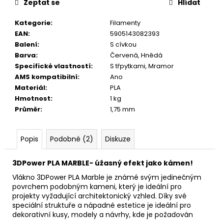
č
Zeptat se
Hlídat
u
j
Kategorie
:
Filamenty
e
EAN
:
5905143082393
m
Balení
:
S cívkou
e
Barva
:
Červená
,
Hnědá
Specifické vlastností
:
S třpytkami
,
Mramor
AMS kompatibilní
:
Ano
Materiál
:
PLA
Hmotnost
:
1 kg
Průměr
:
1,75 mm
Popis
Podobné (2)
Diskuze
3DPower PLA MARBLE- úžasný efekt jako kámen!
Vlákno 3DPower PLA Marble je známé svým jedinečným
povrchem podobným kameni, který je ideální pro
projekty vyžadující architektonický vzhled. Díky své
speciální struktuře a nápadné estetice je ideální pro
dekorativní kusy, modely a návrhy, kde je požadován