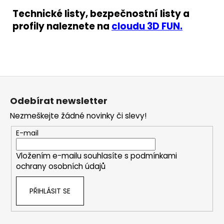
Technické listy, bezpečnostní listy a
profily naleznete na
cloudu 3D FUN.
Z
á
Odebírat newsletter
p
Nezmeškejte žádné novinky či slevy!
a
t
E-mail
í
Vložením e-mailu souhlasíte s
podmínkami
ochrany osobních údajů
PŘIHLÁSIT SE