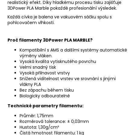
realistický efekt. Díky hladkému procesu tisku zajišťuje
3DPower PLA Marble pokaždé profesionální výsledek.
Každá cívka je balena ve vakuovém sáčku spolu s
pohlcovačem vlhkosti.
Proč
filamenty 3DPower PLA MARBLE?
Kompatibilní s AMS a dalšími systémy automatické
výměny vláken
Vysoká kvalita vytisknutého povrchu
Velmi snadný tisk
Vysoká přilnavost vrstvy
Snížená viditelnost vrstev ve srovnání s jinými
vlákny PLA
Bez zápachu během tisku
Biologicky odbouratelné
Technick
é
parametry filamentu:
Průměr: 1,75mm
Rozměrová tolerance: ± 0,03mm
Hustota: 1,30g/cm³
Čistá hmotnost filamentu: 1 kg