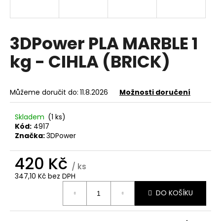
a
j
í
3DPower PLA MARBLE 1
t
kg - CIHLA (BRICK)
?
Můžeme doručit do:
11.8.2026
Možnosti doručení
HLEDAT
Skladem
(1 ks)
Kód:
4917
Značka:
3DPower
D
420 Kč
/ ks
o
347,10 Kč bez DPH
p
Měrná
o
DO KOŠÍKU
cena:
r
u